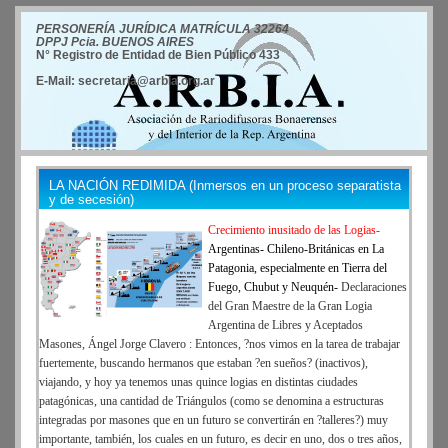
PERSONERÍA JURÍDICA MATRÍCULA 32264
DPPJ Pcia. BUENOS AIRES
N° Registro de Entidad de Bien Público 433
E-Mail: secretaria@arbia.org.ar
LA NACIÓN REDIMIDA (Inmersos en un proceso separatista
y de secesión)
Crecimiento inusitado de las Logias-
Argentinas- Chileno-Británicas en La
Patagonia, especialmente en Tierra del
Fuego, Chubut y Neuquén-
Declaraciones
del Gran Maestre de la Gran Logia
Argentina de Libres y Aceptados
Masones, Ángel Jorge Clavero : Entonces, ?nos vimos en la tarea de trabajar
fuertemente, buscando hermanos que estaban ?en sueños? (inactivos),
viajando, y hoy ya tenemos unas quince logias en distintas ciudades
patagónicas, una cantidad de Triángulos (como se denomina a estructuras
integradas por masones que en un futuro se convertirán en ?talleres?) muy
importante, también, los cuales en un futuro, es decir en uno, dos o tres años,