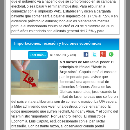
que el gobierno va a hacer lo que se comprometió en su campaña
electoral, o sea bajar y eliminar impuestos. Para ello, irían a
comenzar con el impuesto PAIS. Establecen y dicen a garganta
batiente que comenzará a bajar el impuesto del 17.5% al 7.5% y en
diciembre próximo lo elimina; todo ello es plenamente mentira
porque el mencionado tributo se creó el 20 de diciembre de 2019
por 5 años calendario con alícuota general del 7.5% y para
servicios digitales del 5%. En fecha 12 de diciembre de 2023, o sea
2 días después de asumir el actual gobierno, el Ministro de
Importaciones, recesión y ficciones económicas
Economía Luis Caputo comunicó que desde el día siguiente se
subía el impuesto a 17.5% en general y 8.5% para servicios
Leer más...
01/09/2024 (7784)
digitales/plataformas.
A 9 meses de Milei en el poder. El
principio del fin del "Made in
Argentina"
, Caputo tomó el caso del
pan importado para avisar que
fomentará una apertura total de
alimentos foráneos. Alerta en las
fábricas nacionales, justo cuando la
mitad de las empresas que se fueron
del país en la era libertaria son de consumo masivo. La UIA espera
a Milei admitiendo que viven una destrucción del entramado. El
golpe inesperado que sufren Techint, Acindar y Aluar. Y el colmo del
viceministro "importado". Por Leandro Renou. El ministro de
Economía, Luis Caputo, está obsesionado con el pan lactal
brasileño. Con bastante razón, al observador común podrá