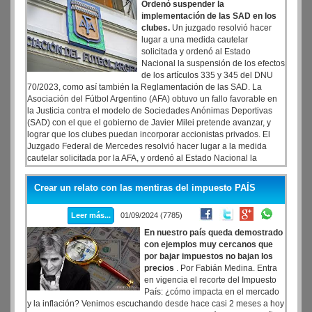
Ordenó suspender la
implementación de las SAD en los
clubes.
Un juzgado resolvió hacer
lugar a una medida cautelar
solicitada y ordenó al Estado
Nacional la suspensión de los efectos
de los artículos 335 y 345 del DNU
70/2023, como así también la Reglamentación de las SAD. La
Asociación del Fútbol Argentino (AFA) obtuvo un fallo favorable en
la Justicia contra el modelo de Sociedades Anónimas Deportivas
(SAD) con el que el gobierno de Javier Milei pretende avanzar, y
lograr que los clubes puedan incorporar accionistas privados. El
Juzgado Federal de Mercedes resolvió hacer lugar a la medida
cautelar solicitada por la AFA, y ordenó al Estado Nacional la
suspensión de los efectos de los artículos 335 y 345 del DNU
70/2023, como así también la Reglamentación de las SAD. La
Crear un relato con las mentiras del impuesto PAÍS
medida rige hasta que sea dictada la sentencia definitiva, según dio
a conocer el portal Doble Amarilla.
Leer más...
01/09/2024 (7785)
En nuestro país queda demostrado
con ejemplos muy cercanos que
por bajar impuestos no bajan los
precios
. Por Fabián Medina. Entra
en vigencia el recorte del Impuesto
País: ¿cómo impacta en el mercado
y la inflación? Venimos escuchando desde hace casi 2 meses a hoy