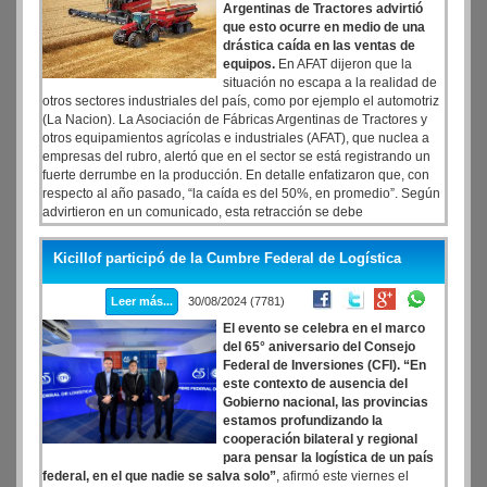
Argentinas de Tractores advirtió
que esto ocurre en medio de una
drástica caída en las ventas de
equipos.
En AFAT dijeron que la
situación no escapa a la realidad de
otros sectores industriales del país, como por ejemplo el automotriz
(La Nacion). La Asociación de Fábricas Argentinas de Tractores y
otros equipamientos agrícolas e industriales (AFAT), que nuclea a
empresas del rubro, alertó que en el sector se está registrando un
fuerte derrumbe en la producción. En detalle enfatizaron que, con
respecto al año pasado, “la caída es del 50%, en promedio”. Según
advirtieron en un comunicado, esta retracción se debe
principalmente a la caída en las ventas de maquinaria agrícola.
Kicillof participó de la Cumbre Federal de Logística
Leer más...
30/08/2024 (7781)
El evento se celebra en el marco
del 65° aniversario del Consejo
Federal de Inversiones (CFI). “En
este contexto de ausencia del
Gobierno nacional, las provincias
estamos profundizando la
cooperación bilateral y regional
para pensar la logística de un país
federal, en el que nadie se salva solo”
, afirmó este viernes el