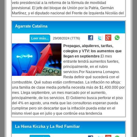
veto presidencial a la reforma de la fórmula de movilidad
previsional. El jefe del bloque de Unión por la Patria, Germán
Martínez, y el diputado nacional del Frente de Izquierda Nicolás del
Caño estaban participando en reuniones de comisión cuando se
enteraron de los incidentes y bajaron juntos para intentar aplacar a
Agarrate Catalina
la Policía Federal.
Leer más...
29/08/2024 (7776)
Prepagas, alquileres, tarifas,
colegios y VTV: los aumentos que
llegan en septiembre
.El mes
entrante tendrá aumentos fuertes,
principalmente, en el rubro
servicios.Por Nazarena Lomagno.
Resta definir qué sucederá con el
combustible. Qué subas están confirmadas. La inflación no afloja:
una familia de clase media porteña necesita más de $1.400.000 por
mes. Llega septiembre, un mes marcado por el aumento,
principalmente, de los servicios. El Gobierno busca perforar el piso
del 4% en agosto, una meta que las consultoras esperan pueda
cumplirse pero sin descartar que la inflación pueda estar en el
mismo nivel que en julio y que continúe esa tendencia
desinflacionaria. Cuáles son las subas a tener en cuenta para el
mes entrante.
La Hiena Kiczka y La Red Familiar