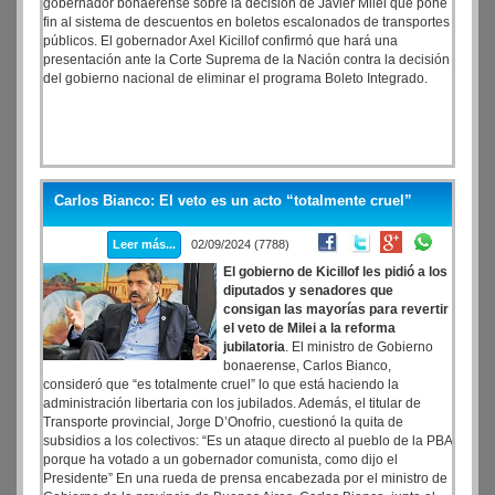
gobernador bonaerense sobre la decisión de Javier Milei que pone
fin al sistema de descuentos en boletos escalonados de transportes
públicos. El gobernador Axel Kicillof confirmó que hará una
presentación ante la Corte Suprema de la Nación contra la decisión
del gobierno nacional de eliminar el programa Boleto Integrado.
Carlos Bianco: El veto es un acto “totalmente cruel”
Leer más...
02/09/2024 (7788)
El gobierno de Kicillof les pidió a los
diputados y senadores que
consigan las mayorías para revertir
el veto de Milei a la reforma
jubilatoria
. El ministro de Gobierno
bonaerense, Carlos Bianco,
consideró que “es totalmente cruel” lo que está haciendo la
administración libertaria con los jubilados. Además, el titular de
Transporte provincial, Jorge D’Onofrio, cuestionó la quita de
subsidios a los colectivos: “Es un ataque directo al pueblo de la PBA
porque ha votado a un gobernador comunista, como dijo el
Presidente” En una rueda de prensa encabezada por el ministro de