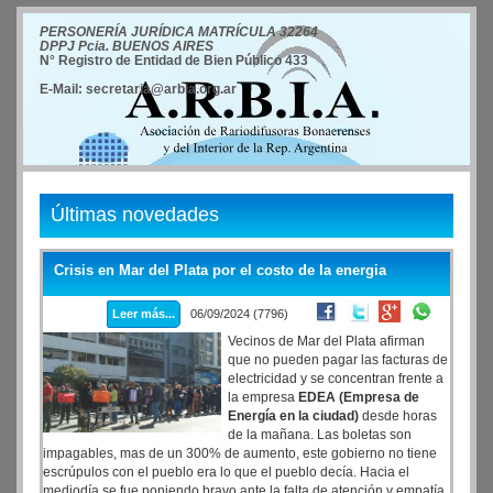
PERSONERÍA JURÍDICA MATRÍCULA 32264
DPPJ Pcia. BUENOS AIRES
N° Registro de Entidad de Bien Público 433
E-Mail: secretaria@arbia.org.ar
Últimas novedades
Crisis en Mar del Plata por el costo de la energia
Leer más...
06/09/2024 (7796)
Vecinos de Mar del Plata afirman
que no pueden pagar las facturas de
electricidad y se concentran frente a
la empresa
EDEA (Empresa de
Energía en la ciudad)
desde horas
de la mañana. Las boletas son
impagables, mas de un 300% de aumento, este gobierno no tiene
escrúpulos con el pueblo era lo que el pueblo decía. Hacia el
mediodía se fue poniendo bravo ante la falta de atención y empatía