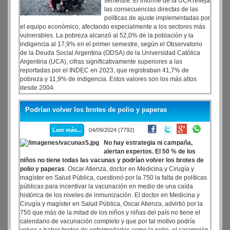
semestre. El informe de la UCA refleja
las consecuencias directas de las
políticas de ajuste implementadas por
el equipo económico, afectando especialmente a los sectores más
vulnerables. La pobreza alcanzó al 52,0% de la población y la
indigencia al 17,9% en el primer semestre, según el Observatorio
de la Deuda Social Argentina (ODSA) de la Universidad Católica
Argentina (UCA), cifras significativamente superiores a las
reportadas por el INDEC en 2023, que registraban 41,7% de
pobreza y 11,9% de indigencia. Estos valores son los más altos
desde 2004.
Podrían volver los brotes de polio y paperas
Leer más...
04/09/2024 (7792)
No hay estrategia ni campaña,
alertan expertos. El 50 % de los
niños no tiene todas las vacunas y podrían volver los brotes de
polio y paperas
. Oscar Atienza, doctor en Medicina y Cirugía y
magíster en Salud Pública, cuestionó por la 750 la falta de políticas
públicas para incentivar la vacunación en medio de una caída
histórica de los niveles de inmunización. El doctor en Medicina y
Cirugía y magíster en Salud Pública, Oscar Atienza, advirtió por la
750 que más de la mitad de los niños y niñas del país no tiene el
calendario de vacunación completo y que por tal motivo podría