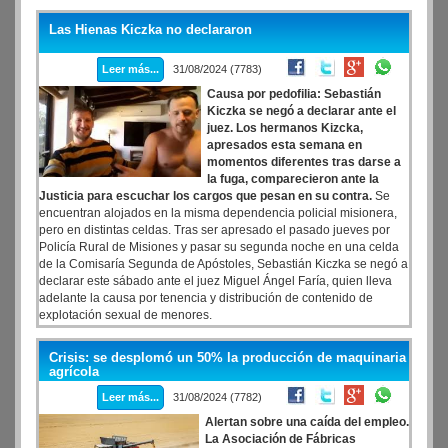
parecerle una nimiedad, pero él y sus laderos en Hacienda están
fascinados con el buen ritmo de ventas que tiene el producto que,
Las Hienas Kiczka no declararon
tras varias reuniones en Buenos Aires y Río de Janeiro, dejaron que
el gigante Bauducco ingrese al país sin ningún control.
Leer más...
31/08/2024 (7783)
Causa por pedofilia: Sebastián
Kiczka se negó a declarar ante el
juez. Los hermanos Kizcka,
apresados esta semana en
momentos diferentes tras darse a
la fuga, comparecieron ante la
Justicia para escuchar los cargos que pesan en su contra.
Se
encuentran alojados en la misma dependencia policial misionera,
pero en distintas celdas. Tras ser apresado el pasado jueves por
Policía Rural de Misiones y pasar su segunda noche en una celda
de la Comisaría Segunda de Apóstoles, Sebastián Kiczka se negó a
declarar este sábado ante el juez Miguel Ángel Faría, quien lleva
adelante la causa por tenencia y distribución de contenido de
explotación sexual de menores.
Crisis: se desplomó un 50% la producción de maquinaria
agrícola
Leer más...
31/08/2024 (7782)
Alertan sobre una caída del empleo.
La Asociación de Fábricas