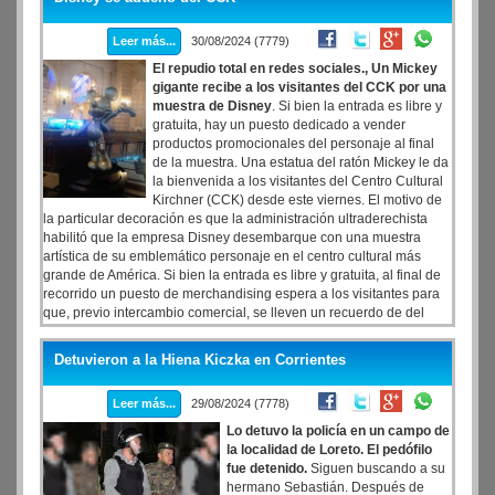
Leer más...
30/08/2024 (7779)
El repudio total en redes sociales., Un Mickey
gigante recibe a los visitantes del CCK por una
muestra de Disney
. Si bien la entrada es libre y
gratuita, hay un puesto dedicado a vender
productos promocionales del personaje al final
de la muestra. Una estatua del ratón Mickey le da
la bienvenida a los visitantes del Centro Cultural
Kirchner (CCK) desde este viernes. El motivo de
la particular decoración es que la administración ultraderechista
habilitó que la empresa Disney desembarque con una muestra
artística de su emblemático personaje en el centro cultural más
grande de América. Si bien la entrada es libre y gratuita, al final de
recorrido un puesto de merchandising espera a los visitantes para
que, previo intercambio comercial, se lleven un recuerdo de del
ratón.
Detuvieron a la Hiena Kiczka en Corrientes
Leer más...
29/08/2024 (7778)
Lo detuvo la policía en un campo de
la localidad de Loreto. El pedófilo
fue detenido.
Siguen buscando a su
hermano Sebastián. Después de