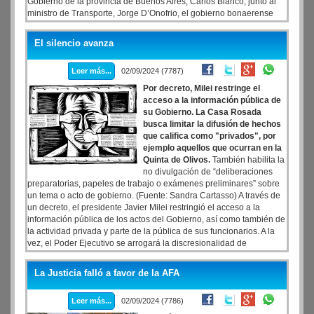
Gobierno de la provincia de Buenos Aires, Carlos Bianco, junto al
ministro de Transporte, Jorge D’Onofrio, el gobierno bonaerense
expresó su firme rechazo al veto de la reforma jubilatoria aprobado
por el gobierno nacional.
El silencio avanza
Leer más...
02/09/2024 (7787)
Por decreto, Milei restringe el
acceso a la información pública de
su Gobierno. La Casa Rosada
busca limitar la difusión de hechos
que califica como "privados", por
ejemplo aquellos que ocurran en la
Quinta de Olivos.
También habilita la
no divulgación de “deliberaciones
preparatorias, papeles de trabajo o exámenes preliminares” sobre
un tema o acto de gobierno. (Fuente: Sandra Cartasso) A través de
un decreto, el presidente Javier Milei restringió el acceso a la
información pública de los actos del Gobierno, así como también de
la actividad privada y parte de la pública de sus funcionarios. A la
vez, el Poder Ejecutivo se arrogará la discresionalidad de
autodefinir y autodeterminar cuál o cuáles serán los datos que
podrán considerarse como de interés público para salir a la luz.
La Justicia falló a favor de la AFA
Leer más...
02/09/2024 (7786)