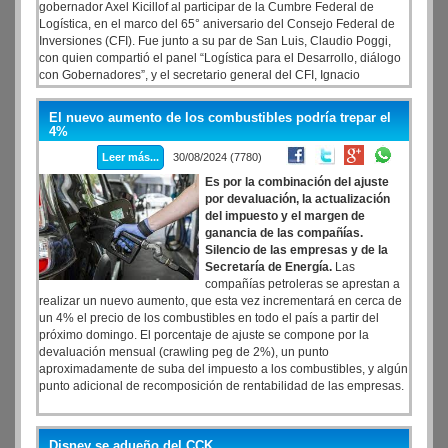
gobernador Axel Kicillof al participar de la Cumbre Federal de
Logística, en el marco del 65° aniversario del Consejo Federal de
Inversiones (CFI). Fue junto a su par de San Luis, Claudio Poggi,
con quien compartió el panel “Logística para el Desarrollo, diálogo
con Gobernadores”, y el secretario general del CFI, Ignacio
Lamothe.
El nuevo aumento de los combustibles podría trepar el
4%
Leer más...
30/08/2024 (7780)
Es por la combinación del ajuste
por devaluación, la actualización
del impuesto y el margen de
ganancia de las compañías.
Silencio de las empresas y de la
Secretaría de Energía.
Las
compañías petroleras se aprestan a
realizar un nuevo aumento, que esta vez incrementará en cerca de
un 4% el precio de los combustibles en todo el país a partir del
próximo domingo. El porcentaje de ajuste se compone por la
devaluación mensual (crawling peg de 2%), un punto
aproximadamente de suba del impuesto a los combustibles, y algún
punto adicional de recomposición de rentabilidad de las empresas.
Disney se adueño del CCK