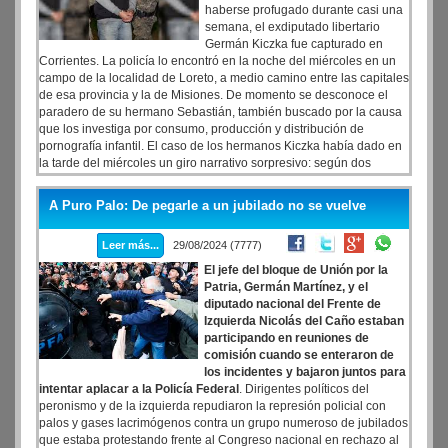
haberse profugado durante casi una
semana, el exdiputado libertario
Germán Kiczka fue capturado en
Corrientes. La policía lo encontró en la noche del miércoles en un
campo de la localidad de Loreto, a medio camino entre las capitales
de esa provincia y la de Misiones. De momento se desconoce el
paradero de su hermano Sebastián, también buscado por la causa
que los investiga por consumo, producción y distribución de
pornografía infantil. El caso de los hermanos Kiczka había dado en
la tarde del miércoles un giro narrativo sorpresivo: según dos
diarios paraguayos, agentes de Interpol de ese país concentraban
su búsqueda en distintas localidades de Itapúa, el departamento
A Puro Palo: De pegarle a un jubilado no se vuelve
que colinda con Misiones a través del río Paraná.
Leer más...
29/08/2024 (7777)
El jefe del bloque de Unión por la
Patria, Germán Martínez, y el
diputado nacional del Frente de
Izquierda Nicolás del Caño estaban
participando en reuniones de
comisión cuando se enteraron de
los incidentes y bajaron juntos para
intentar aplacar a la Policía Federal
. Dirigentes políticos del
peronismo y de la izquierda repudiaron la represión policial con
palos y gases lacrimógenos contra un grupo numeroso de jubilados
que estaba protestando frente al Congreso nacional en rechazo al