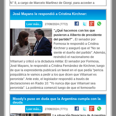
N° 8, a cargo de Marcelo Martínez de Giorgi, para acceder a
información sobre la causa por espionaje ilegal que involucraba a
funcionarios del gobierno de Mauricio Macri.
José Mayans le respondió a Cristina Kirchner:
Leer más...
27/08/2024 (7772)
"¿Qué hacemos con los que
pusieron a Alberto de presidente
del partido?" .
El senador por
Formosa le respondió a Cristina
Kirchner y aseguró que el "No se
siente el dueño del partido". Además,
revindicó el nacionalismo de
Villarruel y criticó a la dictadura militar. El senador por Formosa,
José Mayans, le respondió a Cristina Fernández de Kirchner, luego
de que la expresidenta publicará un tweet en el que pedía "pericia
psiquiátrica le vamos a pedir a los que dicen que Villarruel es
peronista". Ante esto, el legislador respondió a través de
declaraciones en Radio 10: "Yo nunca dije que Villarruel sea
peronista". La polémica comenzó luego de que el formoseño
asegurará que “Villarruel se aproxima ideológicamente un poquito
más a nosotros que a Milei" durante una entrevista.
Moody's puso en duda que la Argentina cumpla con la
deuda
Leer más...
27/08/2024 (7771)
La situación financiera de Argentina