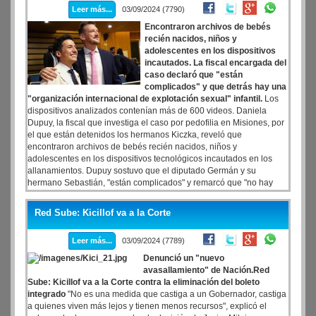
Leer más...
03/09/2024 (7790)
Encontraron archivos de bebés
recién nacidos, niños y
adolescentes en los dispositivos
incautados. La fiscal encargada del
caso declaró que "están
complicados" y que detrás hay una
"organización internacional de explotación sexual" infantil.
Los
dispositivos analizados contenían más de 600 videos. Daniela
Dupuy, la fiscal que investiga el caso por pedofilia en Misiones, por
el que están detenidos los hermanos Kiczka, reveló que
encontraron archivos de bebés recién nacidos, niños y
adolescentes en los dispositivos tecnológicos incautados en los
allanamientos. Dupuy sostuvo que el diputado Germán y su
hermano Sebastián, "están complicados" y remarcó que "no hay
dudas en la investigación".
Red Sube: Kicillof va a la Corte
Leer más...
03/09/2024 (7789)
Denunció un "nuevo
avasallamiento" de Nación.Red
Sube: Kicillof va a la Corte contra la eliminación del boleto
integrado
"No es una medida que castiga a un Gobernador, castiga
a quienes viven más lejos y tienen menos recursos", explicó el