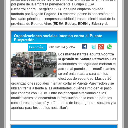
por parte de la empresa perteneciente a Grupo DESA
(Desarrolladora Energética S.A)1? es una empresa privada,
fundada por Rogelio Pagano. La empresa posee la concesión de
las cuatro principales empresas distribuidoras de electricidad de la
provincia de Buenos Aires
(EDEA, Edelap, EDEN y Edes) y de
EDESA (Empresa Distribuidora de Electricidad de Salta S.A.)
.
Organizaciones sociales intentan cortar el Puente
Pueyrredón
Leer más...
06/09/2024 (7795)
Los manifestantes apuntan contra
la gestión de Sandra Pettovello.
Las
autoridades de seguridad cortaron el
acceso al puente. Los manifestantes
se enfrentan cara a cara con los
efectivos de seguridad. Más de 20
organizaciones sociales intentan cortar el Puente Pueyrredón y se
ubican frente a frente a las autoridades, quiénes impiden el paso
que conecta con CABA. Entre los principales reclamos de los
manifestantes se encuentran la "restitución de la comida para los
comedores populares" y el "aumento de los programas sociales y la
apertura para los que los necesitan".