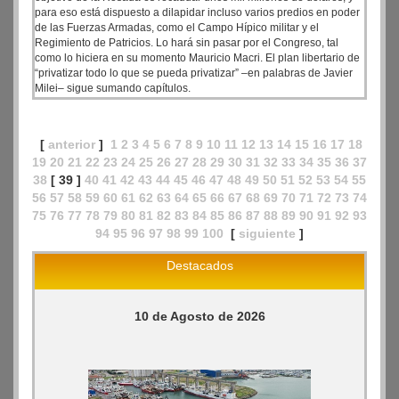
para eso está dispuesto a dilapidar incluso varios predios en poder
de las Fuerzas Armadas, como el Campo Hípico militar y el
Regimiento de Patricios. Lo hará sin pasar por el Congreso, tal
como lo hiciera en su momento Mauricio Macri. El plan libertario de
“privatizar todo lo que se pueda privatizar” –en palabras de Javier
Milei– sigue sumando capítulos.
[
anterior
]
1
2
3
4
5
6
7
8
9
10
11
12
13
14
15
16
17
18
19
20
21
22
23
24
25
26
27
28
29
30
31
32
33
34
35
36
37
38
[ 39 ]
40
41
42
43
44
45
46
47
48
49
50
51
52
53
54
55
56
57
58
59
60
61
62
63
64
65
66
67
68
69
70
71
72
73
74
75
76
77
78
79
80
81
82
83
84
85
86
87
88
89
90
91
92
93
94
95
96
97
98
99
100
[
siguiente
]
Destacados
10 de Agosto de 2026