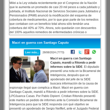
Milei a la Ley votada recientemente por el Congreso de la Nación
que le aumenta un promedio de casi 20 mil pesos a cada jubilado y
jubilada, el Instituto Nacional de Servicios Sociales para Jubilados y
Pensionados (PAMI) anunció la modificación del esquema de
cobertura de medicamentos, por lo que gran parte de los remedios
que contaban con un beneficio total ahora sólo tendrán una
cobertura del 40% al 70%. Ahora, solo quedarán con descuentos
del 100% aquellos remedios de enfermedades crónicas o
tratamientos especiales, como los oncológicos, hipoglucemiantes,
insulina, tiras reactivas y antirretrovirales.
Macri en guerra con Santiago Caputo
Leer más...
28/08/2024 (7773)
Macri en guerra con Santiago
Caputo, mandó a Ritondo a pedir
informes sobre la SIDE
. El diputado
presentó una nota en la Bicameral de
Inteligencia, después que un
apoderado del jefe de la SIDE
buscara información de la causa de
espionaje ilegal que complica a Macri. Macri en guerra con
Santiago Caputo, mandó a Ritondo a pedir informes sobre la SIDE.
LPOJuanca Casas. Por Pablo Dipierri. Cristian Ritondo presentó
este martes un pedido de informes ante la Comisión Bicameral de
Inteligencia para que la SIDE responda con qué objetivo se
presentó un apoderado de Sergio Neiffert, ante el Juzgado Federal