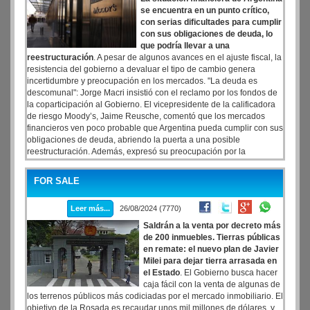
se encuentra en un punto crítico,
con serias dificultades para cumplir
con sus obligaciones de deuda, lo
que podría llevar a una
reestructuración
. A pesar de algunos avances en el ajuste fiscal, la
resistencia del gobierno a devaluar el tipo de cambio genera
incertidumbre y preocupación en los mercados. "La deuda es
descomunal": Jorge Macri insistió con el reclamo por los fondos de
la coparticipación al Gobierno. El vicepresidente de la calificadora
de riesgo Moody’s, Jaime Reusche, comentó que los mercados
financieros ven poco probable que Argentina pueda cumplir con sus
obligaciones de deuda, abriendo la puerta a una posible
reestructuración. Además, expresó su preocupación por la
resistencia del Gobierno a devaluar.
FOR SALE
Leer más...
26/08/2024 (7770)
Saldrán a la venta por decreto más
de 200 inmuebles. Tierras públicas
en remate: el nuevo plan de Javier
Milei para dejar tierra arrasada en
el Estado
. El Gobierno busca hacer
caja fácil con la venta de algunas de
los terrenos públicos más codiciadas por el mercado inmobiliario. El
objetivo de la Rosada es recaudar unos mil millones de dólares, y