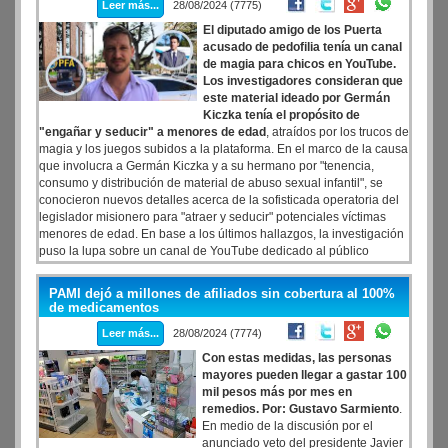
Leer más...
28/08/2024 (7775)
El diputado amigo de los Puerta
acusado de pedofilia tenía un canal
de magia para chicos en YouTube.
Los investigadores consideran que
este material ideado por Germán
Kiczka tenía el propósito de
"engañar y seducir" a menores de edad
, atraídos por los trucos de
magia y los juegos subidos a la plataforma. En el marco de la causa
que involucra a Germán Kiczka y a su hermano por "tenencia,
consumo y distribución de material de abuso sexual infantil", se
conocieron nuevos detalles acerca de la sofisticada operatoria del
legislador misionero para "atraer y seducir" potenciales víctimas
menores de edad. En base a los últimos hallazgos, la investigación
puso la lupa sobre un canal de YouTube dedicado al público
infantil, donde el acusado exhibía trucos de magia, juegos y
canciones infantiles para llamar la atención de los niños.
PAMI dejó a millones de afiliados sin cobertura al 100%
de medicamentos
Leer más...
28/08/2024 (7774)
Con estas medidas, las personas
mayores pueden llegar a gastar 100
mil pesos más por mes en
remedios. Por: Gustavo Sarmiento
.
En medio de la discusión por el
anunciado veto del presidente Javier