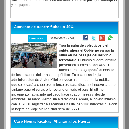
volver a haber brotes de enfermedades como la polio, el sarampión
y las paperas.
Aumento de trenes: Sube un 40%
Leer más...
04/09/2024 (7791)
Tras la suba de colectivos y el
subte, ahora el Gobierno va por la
suba en los pasajes del servicio
ferroviario
. El nuevo cuadro tarifario
presentará aumentos del 40%. Un
nuevo aumento golpeará al bolsillo
de los usuarios del transporte público. En esta ocasión, la
administración de Javier Milei convocó a una audiencia pública,
que se llevará a cabo este miércoles, para discutir el nuevo cuadro
tarifario para el servicio ferroviario en todo el país. El último
incremento había sido aplicado hace cuatro meses y, desde
entonces, se mantuvieron sin alteraciones. Ahora, el boleto mínimo
con la SUBE registrada ascenderá hasta los $280 mientras que con
la tarjeta de viaje sin registrar será de $560.
Caso Hienas Kiczkas: Allanan a los Puerta