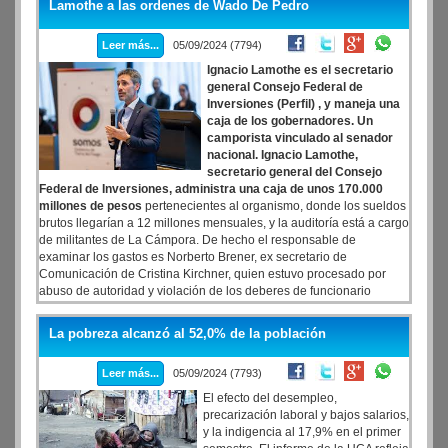
Lamothe a las ordenes de Wado De Pedro
Leer más...
05/09/2024 (7794)
Ignacio Lamothe es el secretario
general Consejo Federal de
Inversiones (Perfil) , y maneja una
caja de los gobernadores. Un
camporista vinculado al senador
nacional. Ignacio Lamothe,
secretario general del Consejo
Federal de Inversiones, administra una caja de unos 170.000
millones de pesos
pertenecientes al organismo, donde los sueldos
brutos llegarían a 12 millones mensuales, y la auditoría está a cargo
de militantes de La Cámpora. De hecho el responsable de
examinar los gastos es Norberto Brener, ex secretario de
Comunicación de Cristina Kirchner, quien estuvo procesado por
abuso de autoridad y violación de los deberes de funcionario
público debido a irregularidades en la adjudicación de las bandas
4G, siendo embargado por 3 millones de pesos. El propio Lamothe
La pobreza alcanzó al 52,0% de la población
también fue blanco de una denuncia penal por los giros de fondos a
las intendencias en 2016.
Leer más...
05/09/2024 (7793)
El efecto del desempleo,
precarización laboral y bajos salarios,
y la indigencia al 17,9% en el primer