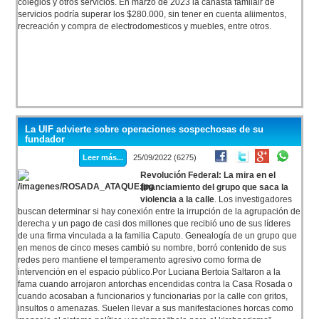
colegios y otros servicios. En marzo de 2023 la canasta familair de
servicios podría superar los $280.000, sin tener en cuenta aliimentos,
recreación y compra de electrodomesticos y muebles, entre otros.
La UIF advierte sobre operaciones sospechosas de su
fundador
Leer más...
25/09/2022 (6275)
Revolución Federal: La mira en el
financiamiento del grupo que saca la
violencia a la calle
. Los investigadores
buscan determinar si hay conexión entre la irrupción de la agrupación de
derecha y un pago de casi dos millones que recibió uno de sus líderes
de una firma vinculada a la familia Caputo. Genealogía de un grupo que
en menos de cinco meses cambió su nombre, borró contenido de sus
redes pero mantiene el temperamento agresivo como forma de
intervención en el espacio público.Por Luciana Bertoia Saltaron a la
fama cuando arrojaron antorchas encendidas contra la Casa Rosada o
cuando acosaban a funcionarios y funcionarias por la calle con gritos,
insultos o amenazas. Suelen llevar a sus manifestaciones horcas como