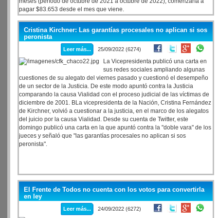
meses (período de octubre de 2021 a octubre de 2022), comenzaría a
pagar $83.653 desde el mes que viene.
Cristina Kirchner: Las garantías procesales no aplican si sos
peronista
Leer más...
25/09/2022 (6274)
La Vicepresidenta publicó una carta en
sus redes sociales ampliando algunas
cuestiones de su alegato del viernes pasado y cuestionó el desempeño
de un sector de la Justicia. De este modo apuntó contra la Justicia
comparando la causa Vialidad con el proceso judicial de las víctimas de
diciembre de 2001. BLa vicepresidenta de la Nación, Cristina Fernández
de Kirchner, volvió a cuestionar a la justicia, en el marco de los alegatos
del juicio por la causa Vialidad. Desde su cuenta de Twitter, este
domingo publicó una carta en la que apuntó contra la "doble vara" de los
jueces y señaló que "las garantías procesales no aplican si sos
peronista".
El Frente de Todos no cuenta con los votos para convertirla
en ley
Leer más...
24/09/2022 (6272)