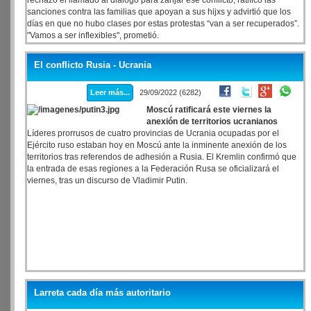
rechazó el llamado al diálogo para zanjar ese conflicto, ratificó las
sanciones contra las familias que apoyan a sus hijxs y advirtió que los
días en que no hubo clases por estas protestas “van a ser recuperados”.
"Vamos a ser inflexibles", prometió.
El conflicto Rusia - Ucrania
Leer más...
29/09/2022 (6282)
Moscú ratificará este viernes la
anexión de territorios ucranianos
Líderes prorrusos de cuatro provincias de Ucrania ocupadas por el
Ejército ruso estaban hoy en Moscú ante la inminente anexión de los
territorios tras referendos de adhesión a Rusia. El Kremlin confirmó que
la entrada de esas regiones a la Federación Rusa se oficializará el
viernes, tras un discurso de Vladimir Putin.
Larreta cada día más autoritario