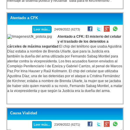
mensaje al sistema político y reclamar “bala para el kirchnerismo”.
Atentado a CFK
Leer más...
24/09/2022 (6273)
Atentado a CFK: El misterio del celular
y el traslado de los detenidos a
cárceles de máxima seguridad
El chip del teléfono que usaba Agustina
Díaz estaba a nombre de Brenda Uliarte, que para la Justicia era
también la dueña del arma utilizada por Fernando Sabag Montiel para
atentar contra la vicepresidenta. Los tres acusados fueron enviados al
Complejo Penitenciario I de Ezeiza y Gabriel Carrizo, al penal de Marcos
Paz.Por Irina Hauser y Raúl Kollmann. El chip del celular que utilizaba
Agustina Díaz, una de las detenidas por el ataque a Cristina Fernández
de Kirchner, estaba a nombre de Brenda Uliarte, la mujer que se jactaba
de haber sido quien mandó a su novio, Fernando Sabag Montiel, a matar
a la vicepresidenta y que según la Justicia era la dueña del arma.
Causa Vialidad
Leer más...
23/09/2022 (6271)