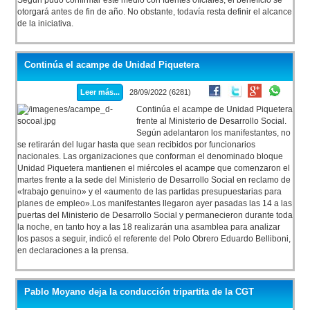
Según pudo confirmar este medio con fuentes oficiales, el beneficio se
otorgará antes de fin de año. No obstante, todavía resta definir el alcance
de la iniciativa.
Continúa el acampe de Unidad Piquetera
Leer más...
28/09/2022 (6281)
Continúa el acampe de Unidad Piquetera
frente al Ministerio de Desarrollo Social.
Según adelantaron los manifestantes, no
se retirarán del lugar hasta que sean recibidos por funcionarios
nacionales. Las organizaciones que conforman el denominado bloque
Unidad Piquetera mantienen el miércoles el acampe que comenzaron el
martes frente a la sede del Ministerio de Desarrollo Social en reclamo de
«trabajo genuino» y el «aumento de las partidas presupuestarias para
planes de empleo».Los manifestantes llegaron ayer pasadas las 14 a las
puertas del Ministerio de Desarrollo Social y permanecieron durante toda
la noche, en tanto hoy a las 18 realizarán una asamblea para analizar
los pasos a seguir, indicó el referente del Polo Obrero Eduardo Belliboni,
en declaraciones a la prensa.
Pablo Moyano deja la conducción tripartita de la CGT