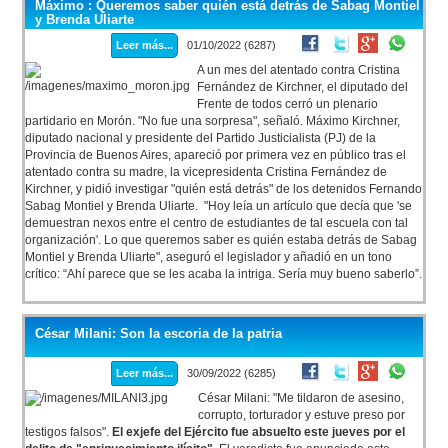
Máximo : Queremos saber quién está detrás de Sabag Montiel
y Brenda Uliarte
Leer más...
01/10/2022 (6287)
A un mes del atentado contra Cristina
Fernández de Kirchner, el diputado del
Frente de todos cerró un plenario
partidario en Morón. "No fue una sorpresa", señaló. Máximo Kirchner,
diputado nacional y presidente del Partido Justicialista (PJ) de la
Provincia de Buenos Aires, apareció por primera vez en público tras el
atentado contra su madre, la vicepresidenta Cristina Fernández de
Kirchner, y pidió investigar "quién está detrás" de los detenidos Fernando
Sabag Montiel y Brenda Uliarte. "Hoy leía un artículo que decía que 'se
demuestran nexos entre el centro de estudiantes de tal escuela con tal
organización'. Lo que queremos saber es quién estaba detrás de Sabag
Montiel y Brenda Uliarte", aseguró el legislador y añadió en un tono
crítico: “Ahí parece que se les acaba la intriga. Sería muy bueno saberlo”.
César Milani: Son la escoria de la patria
Leer más...
30/09/2022 (6285)
César Milani: "Me tildaron de asesino,
corrupto, torturador y estuve preso por
testigos falsos".
El exjefe del Ejército fue absuelto este jueves por el