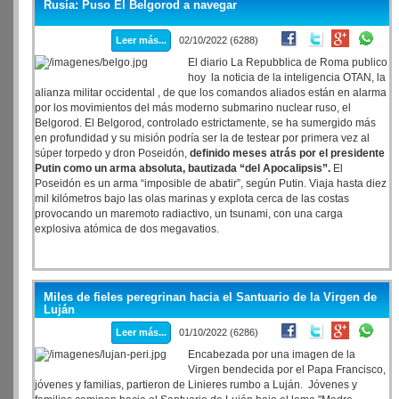
Rusia: Puso El Belgorod a navegar
Leer más...
02/10/2022 (6288)
El diario La Repubblica de Roma publico
hoy la noticia de la inteligencia OTAN, la
alianza militar occidental , de que los comandos aliados están en alarma
por los movimientos del más moderno submarino nuclear ruso, el
Belgorod. El Belgorod, controlado estrictamente, se ha sumergido más
en profundidad y su misión podría ser la de testear por primera vez al
súper torpedo y dron Poseidón,
definido meses atrás por el presidente
Putin como un arma absoluta, bautizada “del Apocalipsis”.
El
Poseidón es un arma “imposible de abatir”, según Putin. Viaja hasta diez
mil kilómetros bajo las olas marinas y explota cerca de las costas
provocando un maremoto radiactivo, un tsunami, con una carga
explosiva atómica de dos megavatios.
Miles de fieles peregrinan hacia el Santuario de la Virgen de
Luján
Leer más...
01/10/2022 (6286)
Encabezada por una imagen de la
Virgen bendecida por el Papa Francisco,
jóvenes y familias, partieron de Linieres rumbo a Luján. Jóvenes y