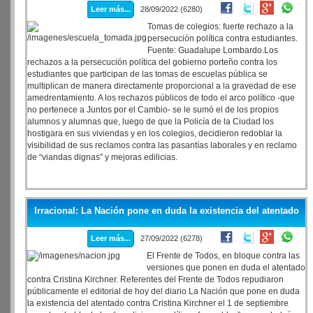
Leer más...
28/09/2022 (6280)
Tomas de colegios: fuerte rechazo a la
persecución política contra estudiantes.
Fuente: Guadalupe Lombardo.Los
rechazos a la persecución política del gobierno porteño contra los
estudiantes que participan de las tomas de escuelas pública se
multiplican de manera directamente proporcional a la gravedad de ese
amedrentamiento. A los rechazos públicos de todo el arco político -que
no pertenece a Juntos por el Cambio- se le sumó el de los propios
alumnos y alumnas que, luego de que la Policía de la Ciudad los
hostigara en sus viviendas y en los colegios, decidieron redoblar la
visibilidad de sus reclamos contra las pasantías laborales y en reclamo
de “viandas dignas” y mejoras edilicias.
Irracional: La Nación pone en duda la existencia del atentado
Leer más...
27/09/2022 (6278)
El Frente de Todos, en bloque contra las
versiones que ponen en duda el atentado
contra Cristina Kirchner. Referentes del Frente de Todos repudiaron
públicamente el editorial de hoy del diario La Nación que pone en duda
la existencia del atentado contra Cristina Kirchner el 1 de septiembre