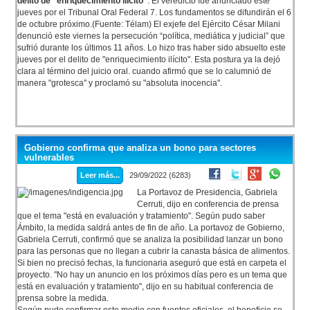
delito de "enriquecimiento ilícito"
. El veredicto fue anunciado este
jueves por el Tribunal Oral Federal 7. Los fundamentos se difundirán el 6
de octubre próximo.(Fuente: Télam) El exjefe del Ejército César Milani
denunció este viernes la persecución “política, mediática y judicial” que
sufrió durante los últimos 11 años. Lo hizo tras haber sido absuelto este
jueves por el delito de "enriquecimiento ilícito". Esta postura ya la dejó
clara al término del juicio oral. cuando afirmó que se lo calumnió de
manera "grotesca" y proclamó su "absoluta inocencia".
Gobierno confirma que analiza un bono para sectores
vulnerables
Leer más...
29/09/2022 (6283)
La Portavoz de Presidencia, Gabriela
Cerruti, dijo en conferencia de prensa
que el tema "está en evaluación y tratamiento". Según pudo saber
Ámbito, la medida saldrá antes de fin de año. La portavoz de Gobierno,
Gabriela Cerruti, confirmó que se analiza la posibilidad lanzar un bono
para las personas que no llegan a cubrir la canasta básica de alimentos.
Si bien no precisó fechas, la funcionaria aseguró que está en carpeta el
proyecto. "No hay un anuncio en los próximos días pero es un tema que
está en evaluación y tratamiento", dijo en su habitual conferencia de
prensa sobre la medida.