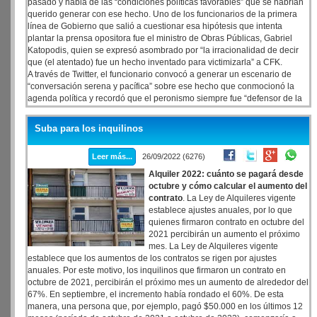
pasado y habla de las “condiciones políticas favorables” que se habrían
querido generar con ese hecho. Uno de los funcionarios de la primera
línea de Gobierno que salió a cuestionar esa hipótesis que intenta
plantar la prensa opositora fue el ministro de Obras Públicas, Gabriel
Katopodis, quien se expresó asombrado por “la irracionalidad de decir
que (el atentado) fue un hecho inventado para victimizarla” a CFK.
A través de Twitter, el funcionario convocó a generar un escenario de
“conversación serena y pacífica” sobre ese hecho que conmocionó la
agenda política y recordó que el peronismo siempre fue “defensor de la
democracia y la igualdad para nuestro pueblo”.
Suba para los inquilinos
Leer más...
26/09/2022 (6276)
Alquiler 2022: cuánto se pagará desde
octubre y cómo calcular el aumento del
contrato
. La Ley de Alquileres vigente
establece ajustes anuales, por lo que
quienes firmaron contrato en octubre del
2021 percibirán un aumento el próximo
mes. La Ley de Alquileres vigente
establece que los aumentos de los contratos se rigen por ajustes
anuales. Por este motivo, los inquilinos que firmaron un contrato en
octubre de 2021, percibirán el próximo mes un aumento de alrededor del
67%. En septiembre, el incremento había rondado el 60%. De esta
manera, una persona que, por ejemplo, pagó $50.000 en los últimos 12