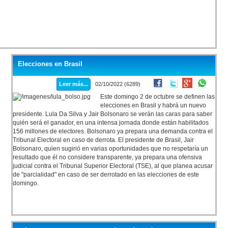
Elecciones en Brasil
Leer más...
02/10/2022 (6289)
Este domingo 2 de octubre se definen las
elecciones en Brasil y habrá un nuevo
presidente. Lula Da Silva y Jair Bolsonaro se verán las caras para saber
quién será el ganador, en una intensa jornada donde están habilitados
156 millones de electores. Bolsonaro ya prepara una demanda contra el
Tribunal Electoral en caso de derrota. El presidente de Brasil, Jair
Bolsonaro, quien sugirió en varias oportunidades que no respetaría un
resultado que él no considere transparente, ya prepara una ofensiva
judicial contra el Tribunal Superior Electoral (TSE), al que planea acusar
de "parcialidad" en caso de ser derrotado en las elecciones de este
domingo.