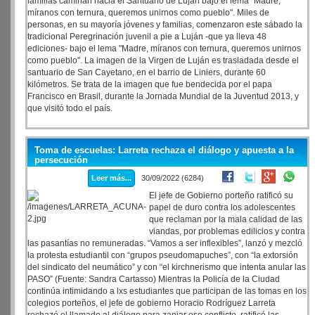
familias caminan hacia el Santuario de Luján bajo el lema "Madre,
míranos con ternura, queremos unirnos como pueblo". Miles de
personas, en su mayoría jóvenes y familias, comenzaron este sábado la
tradicional Peregrinación juvenil a pie a Luján -que ya lleva 48
ediciones- bajo el lema "Madre, míranos con ternura, queremos unirnos
como pueblo". La imagen de la Virgen de Luján es trasladada desde el
santuario de San Cayetano, en el barrio de Liniers, durante 60
kilómetros. Se trata de la imagen que fue bendecida por el papa
Francisco en Brasil, durante la Jornada Mundial de la Juventud 2013, y
que visitó todo el país.
Toma de escuelas: Larreta rechaza el diálogo y apuesta a la
persecución
Leer más...
30/09/2022 (6284)
El jefe de Gobierno porteño ratificó su
papel de duro contra los adolescentes
que reclaman por la mala calidad de las
viandas, por problemas edilicios y contra
las pasantías no remuneradas. “Vamos a ser inflexibles”, lanzó y mezcló
la protesta estudiantil con “grupos pseudomapuches”, con “la extorsión
del sindicato del neumático” y con “el kirchnerismo que intenta anular las
PASO” (Fuente: Sandra Cartasso) Mientras la Policía de la Ciudad
continúa intimidando a lxs estudiantes que participan de las tomas en los
colegios porteños, el jefe de gobierno Horacio Rodríguez Larreta