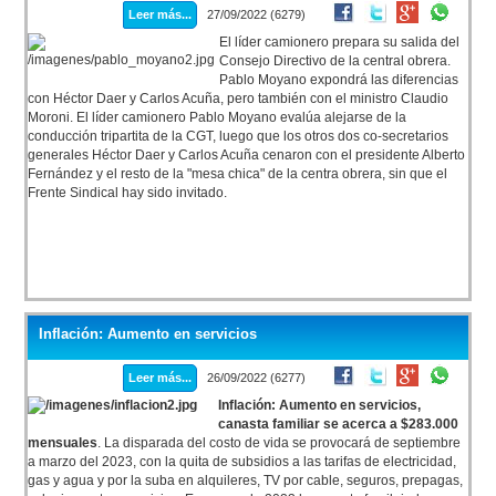
Leer más...
27/09/2022 (6279)
El líder camionero prepara su salida del
Consejo Directivo de la central obrera.
Pablo Moyano expondrá las diferencias
con Héctor Daer y Carlos Acuña, pero también con el ministro Claudio
Moroni. El líder camionero Pablo Moyano evalúa alejarse de la
conducción tripartita de la CGT, luego que los otros dos co-secretarios
generales Héctor Daer y Carlos Acuña cenaron con el presidente Alberto
Fernández y el resto de la "mesa chica" de la centra obrera, sin que el
Frente Sindical hay sido invitado.
Inflación: Aumento en servicios
Leer más...
26/09/2022 (6277)
Inflación: Aumento en servicios,
canasta familiar se acerca a $283.000
mensuales
. La disparada del costo de vida se provocará de septiembre
a marzo del 2023, con la quita de subsidios a las tarifas de electricidad,
gas y agua y por la suba en alquileres, TV por cable, seguros, prepagas,