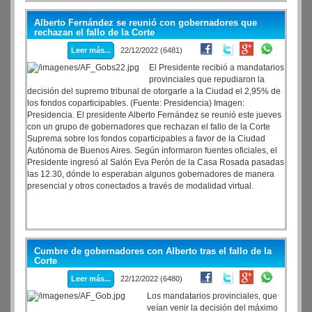
Alberto Fernández se reunió con gobernadores que
rechazan el fallo de la Corte
Leer más...
22/12/2022 (6481)
El Presidente recibió a mandatarios
provinciales que repudiaron la
decisión del supremo tribunal de otorgarle a la Ciudad el 2,95% de
los fondos coparticipables. (Fuente: Presidencia) Imagen:
Presidencia. El presidente Alberto Fernández se reunió este jueves
con un grupo de gobernadores que rechazan el fallo de la Corte
Suprema sobre los fondos coparticipables a favor de la Ciudad
Autónoma de Buenos Aires. Según informaron fuentes oficiales, el
Presidente ingresó al Salón Eva Perón de la Casa Rosada pasadas
las 12.30, dónde lo esperaban algunos gobernadores de manera
presencial y otros conectados a través de modalidad virtual.
Cumbre de gobernadores con Alberto tras el fallo de la
Corte
Leer más...
22/12/2022 (6480)
Los mandatarios provinciales, que
veían venir la decisión del máximo