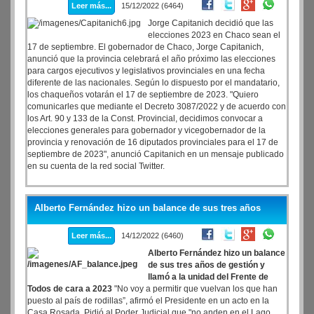
Leer más...
15/12/2022 (6464)
Jorge Capitanich decidió que las
elecciones 2023 en Chaco sean el
17 de septiembre. El gobernador de Chaco, Jorge Capitanich,
anunció que la provincia celebrará el año próximo las elecciones
para cargos ejecutivos y legislativos provinciales en una fecha
diferente de las nacionales. Según lo dispuesto por el mandatario,
los chaqueños votarán el 17 de septiembre de 2023. "Quiero
comunicarles que mediante el Decreto 3087/2022 y de acuerdo con
los Art. 90 y 133 de la Const. Provincial, decidimos convocar a
elecciones generales para gobernador y vicegobernador de la
provincia y renovación de 16 diputados provinciales para el 17 de
septiembre de 2023", anunció Capitanich en un mensaje publicado
en su cuenta de la red social Twitter.
Alberto Fernández hizo un balance de sus tres años
Leer más...
14/12/2022 (6460)
Alberto Fernández hizo un balance
de sus tres años de gestión y
llamó a la unidad del Frente de
Todos de cara a 2023
"No voy a permitir que vuelvan los que han
puesto al país de rodillas”, afirmó el Presidente en un acto en la
Casa Rosada. Pidió al Poder Judicial que "no anden en el Lago