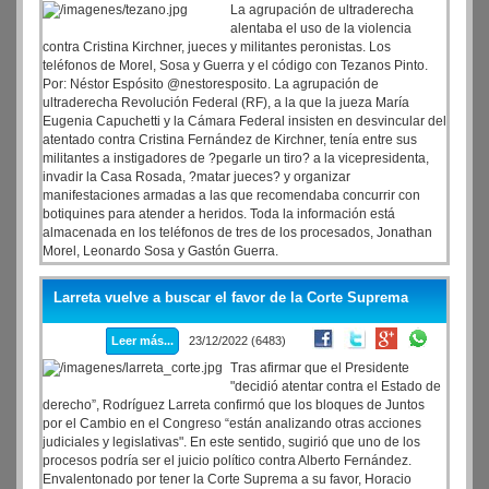
La agrupación de ultraderecha
alentaba el uso de la violencia
contra Cristina Kirchner, jueces y militantes peronistas. Los
teléfonos de Morel, Sosa y Guerra y el código con Tezanos Pinto.
Por: Néstor Espósito @nestoresposito. La agrupación de
ultraderecha Revolución Federal (RF), a la que la jueza María
Eugenia Capuchetti y la Cámara Federal insisten en desvincular del
atentado contra Cristina Fernández de Kirchner, tenía entre sus
militantes a instigadores de ?pegarle un tiro? a la vicepresidenta,
invadir la Casa Rosada, ?matar jueces? y organizar
manifestaciones armadas a las que recomendaba concurrir con
botiquines para atender a heridos. Toda la información está
almacenada en los teléfonos de tres de los procesados, Jonathan
Morel, Leonardo Sosa y Gastón Guerra.
Larreta vuelve a buscar el favor de la Corte Suprema
Leer más...
23/12/2022 (6483)
Tras afirmar que el Presidente
"decidió atentar contra el Estado de
derecho”, Rodríguez Larreta confirmó que los bloques de Juntos
por el Cambio en el Congreso “están analizando otras acciones
judiciales y legislativas". En este sentido, sugirió que uno de los
procesos podría ser el juicio político contra Alberto Fernández.
Envalentonado por tener la Corte Suprema a su favor, Horacio