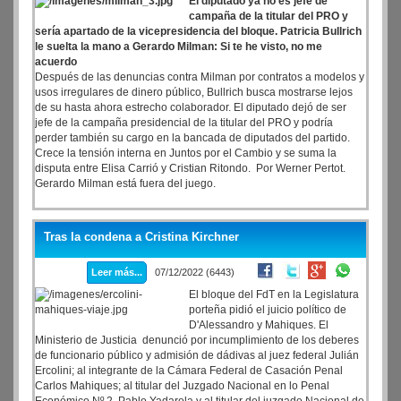
El diputado ya no es jefe de
campaña de la titular del PRO y
sería apartado de la vicepresidencia del bloque. Patricia Bullrich
le suelta la mano a Gerardo Milman: Si te he visto, no me
acuerdo
Después de las denuncias contra Milman por contratos a modelos y
usos irregulares de dinero público, Bullrich busca mostrarse lejos
de su hasta ahora estrecho colaborador. El diputado dejó de ser
jefe de la campaña presidencial de la titular del PRO y podría
perder también su cargo en la bancada de diputados del partido.
Crece la tensión interna en Juntos por el Cambio y se suma la
disputa entre Elisa Carrió y Cristian Ritondo. Por Werner Pertot.
Gerardo Milman está fuera del juego.
Tras la condena a Cristina Kirchner
Leer más...
07/12/2022 (6443)
El bloque del FdT en la Legislatura
porteña pidió el juicio político de
D'Alessandro y Mahiques. El
Ministerio de Justicia denunció por incumplimiento de los deberes
de funcionario público y admisión de dádivas al juez federal Julián
Ercolini; al integrante de la Cámara Federal de Casación Penal
Carlos Mahiques; al titular del Juzgado Nacional en lo Penal