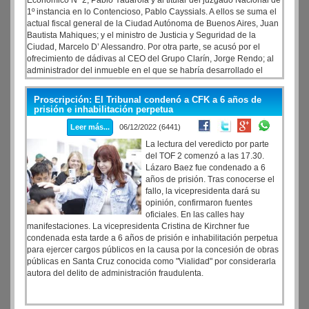
Económico Nº 2, Pablo Yadarola y al titular del juzgado Nacional de
1º instancia en lo Contencioso, Pablo Cayssials. A ellos se suma el
actual fiscal general de la Ciudad Autónoma de Buenos Aires, Juan
Bautista Mahiques; y el ministro de Justicia y Seguridad de la
Ciudad, Marcelo D’ Alessandro. Por otra parte, se acusó por el
ofrecimiento de dádivas al CEO del Grupo Clarín, Jorge Rendo; al
administrador del inmueble en el que se habría desarrollado el
encuentro, Nicolás Van Ditmar; al exdirector de asuntos jurídicos de
la entonces Secretaría de Inteligencia del Estado, Leonardo
Proscripción: El Tribunal condenó a CFK a 6 años de
Bergroth; y a Tomás Reinke, publicista especializado en publicidad
prisión e inhabilitación perpetua
digital y política. Entre otras pruebas, se pide que la Justicia ordene
Leer más...
06/12/2022 (6441)
"la entrega de los aparatos de telefonía celular de todos los
implicados y, de ser necesario, el secuestro de los mismos
La lectura del veredicto por parte
aparatos".
del TOF 2 comenzó a las 17.30.
Lázaro Baez fue condenado a 6
años de prisión. Tras conocerse el
fallo, la vicepresidenta dará su
opinión, confirmaron fuentes
oficiales. En las calles hay
manifestaciones. La vicepresidenta Cristina de Kirchner fue
condenada esta tarde a 6 años de prisión e inhabilitación perpetua
para ejercer cargos públicos en la causa por la concesión de obras
públicas en Santa Cruz conocida como "Vialidad" por considerarla
autora del delito de administración fraudulenta.