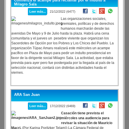
Comienza el acampe para reclamar por el indulto a
Milagro Sala
Leer más...
21/12/2022 (6477)
Las organizaciones sociales,
gremiales, políticas y de derechos
humanos marcharán desde las
avenidas De Mayo y 9 de Julio hasta la plaza. Habrá una cena
comunitaria y el jueves un pesebre viviente que organizan los
Sacerdotes de Opción por los Pobres y Lxs Chicxs del Pueblo. La
organización Túpac Amaru realizará este miércoles un acampe
pacífico en Plaza de Mayo para pedir un indulto presidencial en
favor de la dirigente social Milagro Sala. La actividad, que estaba
prevista para ayer pero fue postergada por la llegada al país de la
selección nacional, contará con distintas actividades hasta el
viernes.
ARA San Juan
Leer más...
17/12/2022 (6469)
Casación tiene prevista el
miércoles una audiencia para
revisar la situación de Mauricio
Macri.
(Por Karina Poritzker Telam)) La Cámara Federal de