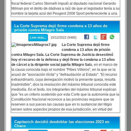
fiscal federal Carlos Stornelli imputó al diputado nacional Gerardo
Milman por el delito de dádivas a raíz de que el legislador tenía a su
nombre la tarjeta azul del Peugeot 2008 Sport perteneciente a una
empresa proveedora del Estado.
La Corte Suprema dejó firme condena a 13 años de
prisión contra Milagro Sala
Leer más...
15/12/2022 (6465)
La Corte Suprema dejó firme
condena a 13 años de prisión
contra Milagro Sala. La Corte Suprema de Justicia desestimó
hoy el recurso de la defensa y dejó firme la condena a 13 años
de cárcel a la dirigente social jujeña Milagro Sal
a, en el marco de
la causa conocida bajo el nombre "Pibes Villeros", en la que se la
acusó de "asociación ilícita" y "defraudación al Estado". "El recurso
extraordinario, cuya denegación motivó la presente queja, resulta
inadmisible", dice la resolución del máximo tribunal conocida este
mediodía. En el texto, los integrantes del máximo tribunal explican
que "es un criterio sostenido por esta Corte que la autonomía que la
Constitución Nacional reconoce a las provincias requiere que se
reserven a sus jueces las causas que en lo sustancial del litigio
versen sobre aspectos propios de esa jurisdicción, en virtud del
respeto debido a sus facultades de darse sus propias instituciones y
regirse por ellas".
Capitanich decidió desdoblar las elecciones 2023 en
Chaco