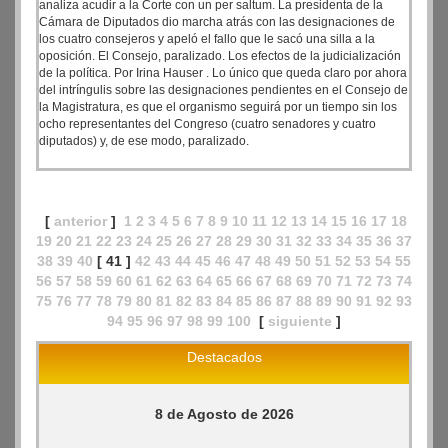
analiza acudir a la Corte con un per saltum. La presidenta de la
Cámara de Diputados dio marcha atrás con las designaciones de
los cuatro consejeros y apeló el fallo que le sacó una silla a la
oposición. El Consejo, paralizado. Los efectos de la judicialización
de la política. Por Irina Hauser . Lo único que queda claro por ahora
del intríngulis sobre las designaciones pendientes en el Consejo de
la Magistratura, es que el organismo seguirá por un tiempo sin los
ocho representantes del Congreso (cuatro senadores y cuatro
diputados) y, de ese modo, paralizado.
[
anterior
]
1
2
3
4
5
6
7
8
9
10
11
12
13
14
15
16
17
18
19
20
21
22
23
24
25
26
27
28
29
30
31
32
33
34
35
36
37
38
39
40
[ 41 ]
42
43
44
45
46
47
48
49
50
51
52
53
54
55
56
57
58
59
60
61
62
63
64
65
66
67
68
69
70
71
72
73
74
75
76
77
78
79
80
81
82
83
84
85
86
87
88
89
90
91
92
93
94
95
96
97
98
99
100
[
siguiente
]
Destacados
8 de Agosto de 2026