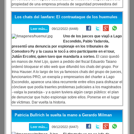
propiedad de una empresa privada de seguridad proveedora del
Estado y en la tarjeta azul, como único autorizado a manejar,
figuraba Milman.
Los chats del lawfare: El contraataque de los huemules
Leer más...
09/12/2022 (6448)
Uno de los jueces que viajó a Lago
Escondido, Pablo Yadarola,
presentó una denuncia por espionaje en los tribunales de
Comodoro Py y la causa le tocó a otro participante en el tour,
Julián Ercolini, quien tuvo que mandarla a sorteo.
El caso quedó
en manos de Ariel Lijo, quien a pedido del fiscal Eduardo Taiano
ordenó bloquear el sitio web que difundió los chats del grupo. Por
Irina Hauser. A lo largo de los ya famosos chats del grupo de jueces,
funcionarios PRO, un exespía y empresarios del charter a Lago
Escondido, aparece una idea recurrente entre ellos para disfrazar el
cónclave que podía traerles problemas judiciales a los magistrados
--valga la paradoja-- y a quien tuviera algún cargo público: el plan
de denunciar que hubo espionaje sobre ellos. Ponerse en el lugar
de víctimas. Dar vuelta la historia.
Patricia Bullrich le suelta la mano a Gerardo Milman
Leer más...
09/12/2022 (6447)