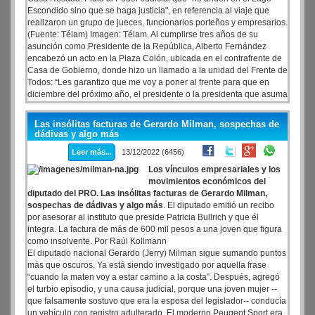
Escondido sino que se haga justicia", en referencia al viaje que
realizaron un grupo de jueces, funcionarios porteños y empresarios.
(Fuente: Télam) Imagen: Télam. Al cumplirse tres años de su
asunción como Presidente de la República, Alberto Fernández
encabezó un acto en la Plaza Colón, ubicada en el contrafrente de
Casa de Gobierno, donde hizo un llamado a la unidad del Frente de
Todos: “Les garantizo que me voy a poner al frente para que en
diciembre del próximo año, el presidente o la presidenta que asuma
sea una de nosotros. No voy a permitir que vuelvan los que han
puesto al país de rodillas”.
Las insólitas facturas de Gerardo Milman, sospechas de
dádivas y algo más
Leer más...
13/12/2022 (6456)
Los vínculos empresariales y los
movimientos económicos del
diputado del PRO. Las insólitas facturas de Gerardo Milman,
sospechas de dádivas y algo más
. El diputado emitió un recibo
por asesorar al instituto que preside Patricia Bullrich y que él
integra. La factura de más de 600 mil pesos a una joven que figura
como insolvente. Por Raúl Kollmann
El diputado nacional Gerardo (Jerry) Milman sigue sumando puntos
más que oscuros. Ya está siendo investigado por aquella frase
“cuando la maten voy a estar camino a la costa”. Después, agregó
el turbio episodio, y una causa judicial, porque una joven mujer --
que falsamente sostuvo que era la esposa del legislador-- conducía
un vehículo con registro adulterado. El moderno Peugeot Sport era