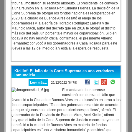
tribunal, mostraron su rechazo absoluto. El presidente los convocó
a una reunión en la Rosada.Por: Gimena Fuertes. La decisión de la
Corte Suprema de otorgar los fondos nacionales recuperados en
2020 a la ciudad de Buenos Aires desató el enojo de los
gobernadores y la alegría de Horacio Rodríguez Larreta y de
Mauricio Macri, autor del decreto que en 2016 le otorgó al distrito
más rico del país, un porcentaje mayor de coparticipación. Si bien
todavía no hay reunión oficial confirmada, el presidente Alberto
Fernández convocó a los gobernadores a Casa Rosada para este
jueves a las 12 del mediodía y está a la espera de respuesta.
Kicillof: El fallo de la Corte Suprema es una verdadera
inmundicia
Leer más...
22/12/2022 (6479)
El mandatario bonaerense
cuestionó con dureza el fallo que
favoreció a la Ciudad de Buenos Aires en la discusión en torno a los
fondos coparticipables. “Todos los gobernadores están de acuerdo,
aunque algunos no lo dicen por restricciones políticas”, afirmó. El
gobernador de la Provincia de Buenos Aires, Axel Kicillof, afirmó
hoy que el fallo de la Corte Suprema de Justicia conocido ayer que
benefició a la ciudad de Buenos Aires en materia de fondos
coparticipables es "una verdadera inmundicia" y consideró que