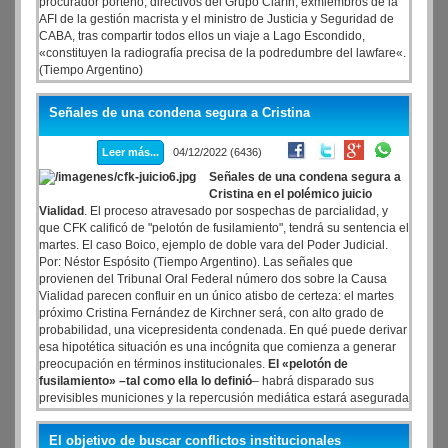
procurador porteño, directivos del Grupo Clarín, exmiembros de la
AFI de la gestión macrista y el ministro de Justicia y Seguridad de
CABA, tras compartir todos ellos un viaje a Lago Escondido,
«constituyen la radiografía precisa de la podredumbre del lawfare«.
(Tiempo Argentino)
Señales de una condena segura a Cristina
Leer más...
04/12/2022 (6436)
Señales de una condena segura a
Cristina en el polémico juicio
Vialidad
. El proceso atravesado por sospechas de parcialidad, y
que CFK calificó de "pelotón de fusilamiento", tendrá su sentencia el
martes. El caso Boico, ejemplo de doble vara del Poder Judicial.
Por: Néstor Espósito (Tiempo Argentino). Las señales que
provienen del Tribunal Oral Federal número dos sobre la Causa
Vialidad parecen confluir en un único atisbo de certeza: el martes
próximo Cristina Fernández de Kirchner será, con alto grado de
probabilidad, una vicepresidenta condenada. En qué puede derivar
esa hipotética situación es una incógnita que comienza a generar
preocupación en términos institucionales.
El «pelotón de
fusilamiento» –tal como ella lo definió
– habrá disparado sus
previsibles municiones y la repercusión mediática estará asegurada
a través de los habituales canales de difusión. La duda que aún
persiste es por cuáles de los delitos que se le imputan será
El objetivo de buscar conflictos institucionales