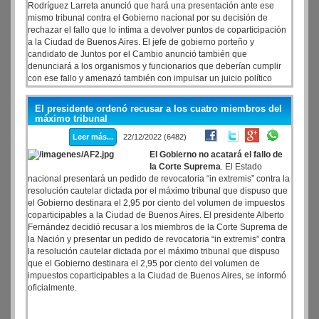
Rodríguez Larreta anunció que hará una presentación ante ese
mismo tribunal contra el Gobierno nacional por su decisión de
rechazar el fallo que lo intima a devolver puntos de coparticipación
a la Ciudad de Buenos Aires. El jefe de gobierno porteño y
candidato de Juntos por el Cambio anunció también que
denunciará a los organismos y funcionarios que deberían cumplir
con ese fallo y amenazó también con impulsar un juicio político
contra el presidente Alberto Fernández.
El presidente ordenó recusar a los cuatro miembros del
máximo tribunal
Leer más...
22/12/2022 (6482)
El Gobierno no acatará el fallo de
la Corte Suprema
. El Estado
nacional presentará un pedido de revocatoria “in extremis” contra la
resolución cautelar dictada por el máximo tribunal que dispuso que
el Gobierno destinara el 2,95 por ciento del volumen de impuestos
coparticipables a la Ciudad de Buenos Aires. El presidente Alberto
Fernández decidió recusar a los miembros de la Corte Suprema de
la Nación y presentar un pedido de revocatoria “in extremis” contra
la resolución cautelar dictada por el máximo tribunal que dispuso
que el Gobierno destinara el 2,95 por ciento del volumen de
impuestos coparticipables a la Ciudad de Buenos Aires, se informó
oficialmente.