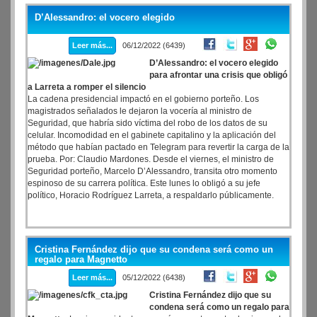
D’Alessandro: el vocero elegido
Leer más...
06/12/2022 (6439)
D’Alessandro: el vocero elegido
para afrontar una crisis que obligó
a Larreta a romper el silencio
La cadena presidencial impactó en el gobierno porteño. Los
magistrados señalados le dejaron la vocería al ministro de
Seguridad, que habría sido víctima del robo de los datos de su
celular. Incomodidad en el gabinete capitalino y la aplicación del
método que habían pactado en Telegram para revertir la carga de la
prueba. Por: Claudio Mardones. Desde el viernes, el ministro de
Seguridad porteño, Marcelo D’Alessandro, transita otro momento
espinoso de su carrera política. Este lunes lo obligó a su jefe
político, Horacio Rodríguez Larreta, a respaldarlo públicamente.
Cristina Fernández dijo que su condena será como un
regalo para Magnetto
Leer más...
05/12/2022 (6438)
Cristina Fernández dijo que su
condena será como un regalo para