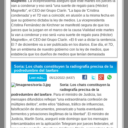
Magnetto
. La vicepresidenta aseguró que este martes los jueces la
van a condenar y eso será "una suerte de regalo para (Héctor)
Magnetto", el CEO del Grupo Clarín. "La tapa de 'Cristina
condenada' y el 7D van a coincidir, en alusión a la misma fecha en
que su gobierno dictaba la ley de medios. La vicepresidenta
Cristina Fernández de Kirchner se manifestó segura de que los
jueces que la juzgan en el marco de la causa Vialidad este martes
la van a condenar y eso será «una suerte de regalo para (Héctor)
Magnetto», el CEO del Grupo Clarín. «El 6 van a dictar la sentencia.
El 7 de diciembre va a ser publicada en los diarios. Ese día, el 7D,
fue un emblema de nuestro gobierno con la ley de medios, que
establecía que los dueños de medios que tenían demasiada
concentración mediática debían desinvertir», dijo la expresidenta
en una entrevista concedida al diario brasileño Folha de Sao Paulo,
Soria: Los chats constituyen la radiografía precisa de la
que compartió este lunes en sus redes sociales.
podredumbre del lawfare
Leer más...
05/12/2022 (6437)
Soria: Los chats constituyen la
radiografía precisa de la
podredumbre del lawfare
. Para el ministro de Justicia, las
mensajes difundidos reflejan "una extraordinaria confesión de
múltiples delitos", entre ellos "dádivas, tráfico de influencias,
falsificación de documentos, prevaricato y hasta eventuales
tormentos y privaciones ilegítimas de la libertad". El ministro de
Justicia, Martín Soria, aseguró este domingo que los mensajes
intercambiados en la aplicación Telegram por jueces federales, el