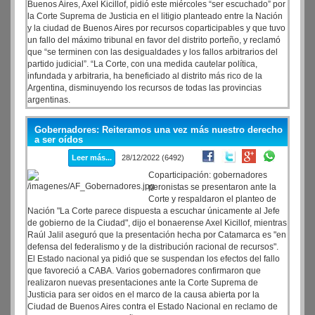
Buenos Aires, Axel Kicillof, pidió este miércoles “ser escuchado” por
la Corte Suprema de Justicia en el litigio planteado entre la Nación
y la ciudad de Buenos Aires por recursos coparticipables y que tuvo
un fallo del máximo tribunal en favor del distrito porteño, y reclamó
que “se terminen con las desigualdades y los fallos arbitrarios del
partido judicial”. “La Corte, con una medida cautelar política,
infundada y arbitraria, ha beneficiado al distrito más rico de la
Argentina, disminuyendo los recursos de todas las provincias
argentinas.
Gobernadores: Reiteramos una vez más nuestro derecho
a ser oídos
Leer más...
28/12/2022 (6492)
Coparticipación: gobernadores
peronistas se presentaron ante la
Corte y respaldaron el planteo de
Nación "La Corte parece dispuesta a escuchar únicamente al Jefe
de gobierno de la Ciudad", dijo el bonaerense Axel Kicillof, mientras
Raúl Jalil aseguró que la presentación hecha por Catamarca es "en
defensa del federalismo y de la distribución racional de recursos".
El Estado nacional ya pidió que se suspendan los efectos del fallo
que favoreció a CABA. Varios gobernadores confirmaron que
realizaron nuevas presentaciones ante la Corte Suprema de
Justicia para ser oidos en el marco de la causa abierta por la
Ciudad de Buenos Aires contra el Estado Nacional en reclamo de