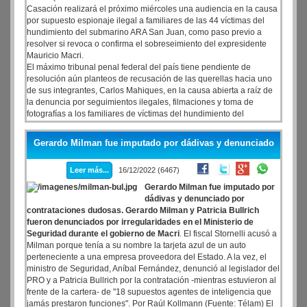
Casación realizará el próximo miércoles una audiencia en la causa
por supuesto espionaje ilegal a familiares de las 44 víctimas del
hundimiento del submarino ARA San Juan, como paso previo a
resolver si revoca o confirma el sobreseimiento del expresidente
Mauricio Macri.
El máximo tribunal penal federal del país tiene pendiente de
resolución aún planteos de recusación de las querellas hacia uno
de sus integrantes, Carlos Mahiques, en la causa abierta a raíz de
la denuncia por seguimientos ilegales, filmaciones y toma de
fotografías a los familiares de víctimas del hundimiento del
submarino el 15 de noviembre de 2017.
Gerardo Milman fue imputado por dádivas y denunciado
Leer más...
16/12/2022 (6467)
Gerardo Milman fue imputado por
dádivas y denunciado por
contrataciones dudosas. Gerardo Milman y Patricia Bullrich
fueron denunciados por irregularidades en el Ministerio de
Seguridad durante el gobierno de Macri
. El fiscal Stornelli acusó a
Milman porque tenía a su nombre la tarjeta azul de un auto
perteneciente a una empresa proveedora del Estado. A la vez, el
ministro de Seguridad, Aníbal Fernández, denunció al legislador del
PRO y a Patricia Bullrich por la contratación -mientras estuvieron al
frente de la cartera- de "18 supuestos agentes de inteligencia que
jamás prestaron funciones". Por Raúl Kollmann (Fuente: Télam) El