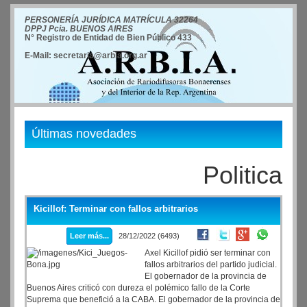
PERSONERÍA JURÍDICA MATRÍCULA 32264
DPPJ Pcia. BUENOS AIRES
N° Registro de Entidad de Bien Público 433
E-Mail: secretaria@arbia.org.ar
Últimas novedades
Politica
Kicillof: Terminar con fallos arbitrarios
Leer más...
28/12/2022 (6493)
Axel Kicillof pidió ser terminar con
fallos arbitrarios del partido judicial.
El gobernador de la provincia de
Buenos Aires criticó con dureza el polémico fallo de la Corte
Suprema que benefició a la CABA. El gobernador de la provincia de