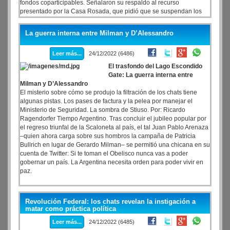
fondos coparticipables. Señalaron su respaldo al recurso
presentado por la Casa Rosada, que pidió que se suspendan los
efectos del fallo que ordenó que se debe aumentar el porcentaje
que le paga por coparticipación de 2,32 a 2,95.
La guerra interna entre Milman y D’Alessandro
Leer más...
24/12/2022 (6486)
El trasfondo del Lago Escondido
Gate: La guerra interna entre
Milman y D’Alessandro
El misterio sobre cómo se produjo la filtración de los chats tiene
algunas pistas. Los pases de factura y la pelea por manejar el
Ministerio de Seguridad. La sombra de Stiuso. Por: Ricardo
Ragendorfer Tiempo Argentino. Tras concluir el jubileo popular por
el regreso triunfal de la Scaloneta al país, el tal Juan Pablo Arenaza
–quien ahora carga sobre sus hombros la campaña de Patricia
Bullrich en lugar de Gerardo Milman– se permitió una chicana en su
cuenta de Twitter: Si te toman el Obelisco nunca vas a poder
gobernar un país. La Argentina necesita orden para poder vivir en
paz.
Revolución Federal: los chats revelan la instigación a
matar como práctica política
Leer más...
24/12/2022 (6485)