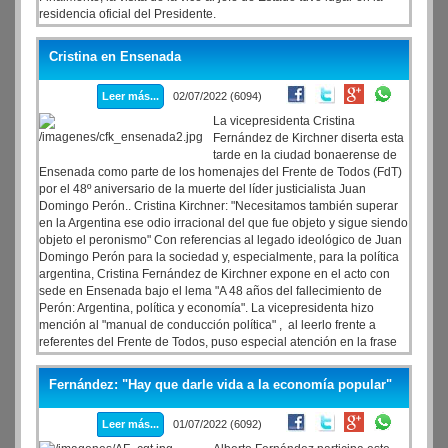
residencia oficial del Presidente.
Cristina en Ensenada
Leer más...
02/07/2022 (6094)
La vicepresidenta Cristina
Fernández de Kirchner diserta esta
tarde en la ciudad bonaerense de
Ensenada como parte de los homenajes del Frente de Todos (FdT)
por el 48º aniversario de la muerte del líder justicialista Juan
Domingo Perón.. Cristina Kirchner: "Necesitamos también superar
en la Argentina ese odio irracional del que fue objeto y sigue siendo
objeto el peronismo" Con referencias al legado ideológico de Juan
Domingo Perón para la sociedad y, especialmente, para la política
argentina, Cristina Fernández de Kirchner expone en el acto con
sede en Ensenada bajo el lema "A 48 años del fallecimiento de
Perón: Argentina, política y economía". La vicepresidenta hizo
mención al "manual de conducción política" , al leerlo frente a
referentes del Frente de Todos, puso especial atención en la frase
de Perón que narraba: "Yo no persuadía a la gente con palabras
porque las palabras poco persuaden. Yo persuadí a la gente con
Fernández: "Hay que darle vida a la economía popular"
hechos".
Leer más...
01/07/2022 (6092)