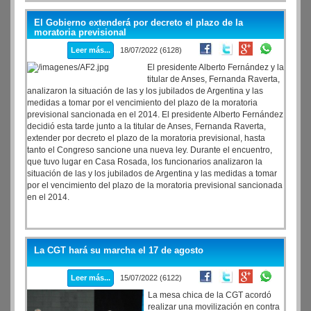
El Gobierno extenderá por decreto el plazo de la
moratoria previsional
Leer más...
18/07/2022 (6128)
El presidente Alberto Fernández y la
titular de Anses, Fernanda Raverta,
analizaron la situación de las y los jubilados de Argentina y las
medidas a tomar por el vencimiento del plazo de la moratoria
previsional sancionada en el 2014. El presidente Alberto Fernández
decidió esta tarde junto a la titular de Anses, Fernanda Raverta,
extender por decreto el plazo de la moratoria previsional, hasta
tanto el Congreso sancione una nueva ley. Durante el encuentro,
que tuvo lugar en Casa Rosada, los funcionarios analizaron la
situación de las y los jubilados de Argentina y las medidas a tomar
por el vencimiento del plazo de la moratoria previsional sancionada
en el 2014.
La CGT hará su marcha el 17 de agosto
Leer más...
15/07/2022 (6122)
La mesa chica de la CGT acordó
realizar una movilización en contra