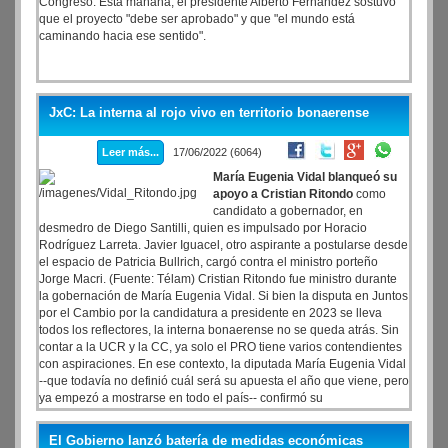
Congreso. Esta mañana, el presidente Alberto Fernández sostuvo
que el proyecto "debe ser aprobado" y que "el mundo está
caminando hacia ese sentido".
JxC: La interna al rojo vivo en territorio bonaerense
Leer más...
17/06/2022 (6064)
María Eugenia Vidal blanqueó su
apoyo a Cristian Ritondo
como
candidato a gobernador, en
desmedro de Diego Santilli, quien es impulsado por Horacio
Rodríguez Larreta. Javier Iguacel, otro aspirante a postularse desde
el espacio de Patricia Bullrich, cargó contra el ministro porteño
Jorge Macri. (Fuente: Télam) Cristian Ritondo fue ministro durante
la gobernación de María Eugenia Vidal. Si bien la disputa en Juntos
por el Cambio por la candidatura a presidente en 2023 se lleva
todos los reflectores, la interna bonaerense no se queda atrás. Sin
contar a la UCR y la CC, ya solo el PRO tiene varios contendientes
con aspiraciones. En ese contexto, la diputada María Eugenia Vidal
--que todavía no definió cuál será su apuesta el año que viene, pero
ya empezó a mostrarse en todo el país-- confirmó su
distanciamiento de Horacio Rodríguez Larreta y blanqueó su apoyo
a Cristian Ritondo como candidato a gobernador de la Provincia de
El Gobierno lanzó batería de medidas económicas