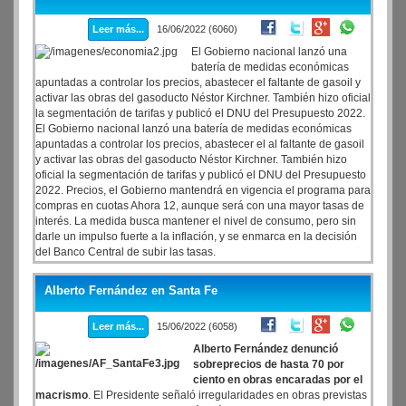
Buenos Aires.
Leer más...
16/06/2022 (6060)
El Gobierno nacional lanzó una
batería de medidas económicas
apuntadas a controlar los precios, abastecer el faltante de gasoil y
activar las obras del gasoducto Néstor Kirchner. También hizo oficial
la segmentación de tarifas y publicó el DNU del Presupuesto 2022.
El Gobierno nacional lanzó una batería de medidas económicas
apuntadas a controlar los precios, abastecer el al faltante de gasoil
y activar las obras del gasoducto Néstor Kirchner. También hizo
oficial la segmentación de tarifas y publicó el DNU del Presupuesto
2022. Precios, el Gobierno mantendrá en vigencia el programa para
compras en cuotas Ahora 12, aunque será con una mayor tasas de
interés. La medida busca mantener el nivel de consumo, pero sin
darle un impulso fuerte a la inflación, y se enmarca en la decisión
del Banco Central de subir las tasas.
Alberto Fernández en Santa Fe
Leer más...
15/06/2022 (6058)
Alberto Fernández denunció
sobreprecios de hasta 70 por
ciento en obras encaradas por el
macrismo
. El Presidente señaló irregularidades en obras previstas