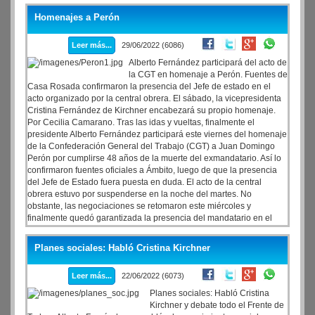
Homenajes a Perón
Leer más...
29/06/2022 (6086)
Alberto Fernández participará del acto de
la CGT en homenaje a Perón. Fuentes de
Casa Rosada confirmaron la presencia del Jefe de estado en el
acto organizado por la central obrera. El sábado, la vicepresidenta
Cristina Fernández de Kirchner encabezará su propio homenaje.
Por Cecilia Camarano. Tras las idas y vueltas, finalmente el
presidente Alberto Fernández participará este viernes del homenaje
de la Confederación General del Trabajo (CGT) a Juan Domingo
Perón por cumplirse 48 años de la muerte del exmandatario. Así lo
confirmaron fuentes oficiales a Ámbito, luego de que la presencia
del Jefe de Estado fuera puesta en duda. El acto de la central
obrera estuvo por suspenderse en la noche del martes. No
obstante, las negociaciones se retomaron este miércoles y
finalmente quedó garantizada la presencia del mandatario en el
salón Vallese
Planes sociales: Habló Cristina Kirchner
Leer más...
22/06/2022 (6073)
Planes sociales: Habló Cristina
Kirchner y debate todo el Frente de