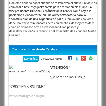
Gobierno debería hacer cuando se restablezca el nuevo Previaje es
convocar a hoteles y gastronomía para acordar precios", dijo.
La
vicepresidenta Cristina Fernández de Kirchner llamó hoy a la
población a encontrarse en una autoconvocatoria para la
"construcción de una Argentina en paz"
, subrayó que esa tarea
debe realizarse "sin rencores pero con muchas ideas" y consideró
como un "inmenso acto de irresponsabilidad política y
desestabilización" a la renuncia del ex ministro de Economía Martín
Guzmán.
Cristina en Vivo desde Calafate
Leer más...
08/07/2022 (6106)
*ATENCIÓN *
*_A partir de las 16hs_*
*CRISTINA KIRCHNER*
https://bit.ly/3aotMgd