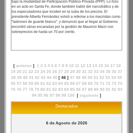
bajo la modalidad de Participación Público-Privada (PPP). Lo hizo
en un acto en Santa Fe, donde también habló del narcotráfico y de
los especuladores que inciden en la suba de los precios. El
presidente Alberto Fernández volvió a referise a los macristas como
"ladrones de guante blanco", y denunció que al llegar al Gobierno
encontró obras encaradas por la gestión de Mauricio Macri con
sobreprecios de hasta un 70 por ciento.
[
anterior
]
1
2
3
4
5
6
7
8
9
10
11
12
13
14
15
16
17
18
19
20
21
22
23
24
25
26
27
28
29
30
31
32
33
34
35
36
37
38
39
40
41
42
43
44
45
[ 46 ]
47
48
49
50
51
52
53
54
55
56
57
58
59
60
61
62
63
64
65
66
67
68
69
70
71
72
73
74
75
76
77
78
79
80
81
82
83
84
85
86
87
88
89
90
91
92
93
94
95
96
97
98
99
100
[
siguiente
]
Destacados
6 de Agosto de 2026