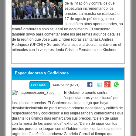
de la inflación y contra los que
especulan incrementando los
precios. La marcha se realizará el
17 de agosto próximo y, como
sucedió en otras oportunidades, no
tendrá oradores y solo se leerá un documento. El encuentro
también sirvió para comentar entre los presentes algunos detalles
de la reunión que José Luis Lingeri (obras sanitarias), Andrés
Rodríguez (UPCN) y Gerardo Martínez de la Uocra mantuvieron el
miércoles con la vicepresidenta Cristina Fernández de Kirchner.
Especuladores y Codiciosos
Leer más...
14/07/2022 (6121)
El Gobierno apuntó contra
"especuladores y codiciosos" por
las subas de precios. El Gobierno nacional negó que haya
desabastecimiento de productos de primera necesidad y calificó de
“especuladores y codiciosos” a los empresarios y comerciantes que
durante los últimos días remarcaron sus precios. “Dejen de jugar
con la mesa de los argentinos”, exhortó. “Dejen de jugar con los
precios porque no juegan con el Gobierno sino con la mesa de los
argentinos”, definió la portavoz Gabriela Cerruti al tiempo que