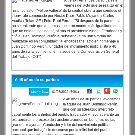
Alberto Fernández participa este
viernes del acto que se realiza en el
histórico salón "Felipe Vallese" de la central obrera que conduce el
triunvirato compuesto por Héctor Daer, Pablo Moyano y Carlos
Acuña.( Telam SE ) Foto: Raúl Ferrari. "Si después de la pandemia
no se entiende que debemos hacer un mundo más igualitario es
que no entendimos nada”, afirmó el presidente Alberto Fernández y
citó a Juan Domingo Perón al señalar que “la única forma de
realizarse es en comunidad”, al encabezar el acto en homenaje a
Juan Domingo Perón, fundador del movimiento justicialista a 48
años de su fallecimiento, en la sede de la Confederación General
del Trabajo (CGT).
A 48 años de su partida
Leer más...
01/07/2022 (6091)
A 48 años de su partida, evocamos
la figura de Juan Domingo Perón,
que con su liderazgo interpretó
cabalmente los anhelos del pueblo trabajador y llevó adelante un
extraordinario proceso de transformaciones en beneficio de las
grandes mayorías. Conductor y líder del movimiento político
nacional que trabajó sin descanso por la felicidad del pueblo