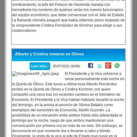
nombramiento, la jefa del Palacio de Hacienda maneja con
hermetismo los nombres de quiénes serán los nuevos funcionarios
del equipo económico, que debe consensuar con el Jefe de Estado.
La flamante ministra aseguró que había obtenido pleno respaldo de
la vicepresidenta Cristina Fernández de Kirchner para elegir a sus
colaboradores.
Alberto y Cristina cenaron en Olivos
Leer más...
05/07/2022 (6098)
El Presidente y la Vice volvieron a
verse personalmente esta noche en
la Quinta de Olivos. Este lunes a última hora Alberto Fernández
recibió en la Quinta de Olivos a Cristina Kirchner, con quien
compartió una cena tras los recientes cambios en el ministerio de
Economía. El Presidente y la Vice habían hablado durante la noche
del domingo, en la previa al anuncio de Silvina Batakis como
reemplazo del exministro de Economía, Martín Guzmán. La
posibilidad de un encuentro entre ambos había sido adelantada el
domingo por la noche, luego de que ambos mantuvieran una
comunicación por primera vez en más de un mes. Sin embargo, se
desconocía en qué momento iba a llevarse a cabo y dónde.
Finalmente, la visita de la vice al jefe de Estado tuvo lugar en la