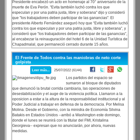
Presidente encabezó un acto en homenaje al 70° aniversario de la
muerte de Eva Perón. "Evita también luchó contra los que
especulan y por una patria justa, libre y soberana" dijo y consideró
que "los trabajadores deben participar de las ganancias". El
presidente Alberto Fernández aseguró hoy que “Evita también luchó
contra los que especulan y por una patria justa, libre y soberana”, y
consideró que “los trabajadores deben participar de las ganancias”,
al encabezar la reinauguración del hotel 6 de la Unidad Turística de
Chapadmalal, que permaneció cerrado durante 15 años.
El Frente de Todos contra las maniobras de neto corte
golpista
Leer más...
25/07/2022 (6144)
Los partidos del espacio se
sumaron al bloque de diputados
que denunció la brutal corrida cambiaria, las operaciones de
desestabilización y el auge de la violencia política. Llamaron a la
oposicion a estar a la altura de la responsabilidad institucional y al
Poder Judicial a trabajar en defensa de la democracia. Por Melisa
Molina. Desde el Gobierno, con la ministra de Economía Silvina
Batakis en Estados Unidos --arribó a Washington este domingo,
donde el lunes se reunirá con la titular del FMI, Kristalina
Georgieva-- expresan que no anunciarán, por ahora, nuevas
medidas.