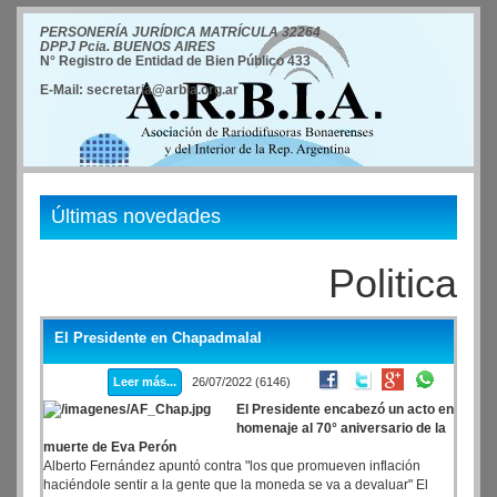
PERSONERÍA JURÍDICA MATRÍCULA 32264
DPPJ Pcia. BUENOS AIRES
N° Registro de Entidad de Bien Público 433
E-Mail: secretaria@arbia.org.ar
Últimas novedades
Politica
El Presidente en Chapadmalal
Leer más...
26/07/2022 (6146)
El Presidente encabezó un acto en
homenaje al 70° aniversario de la
muerte de Eva Perón
Alberto Fernández apuntó contra "los que promueven inflación
haciéndole sentir a la gente que la moneda se va a devaluar" El