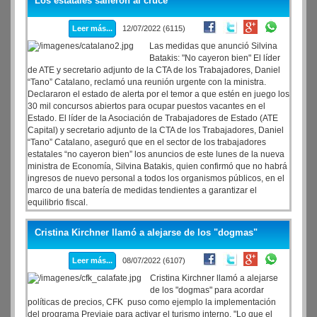
Los estatales salieron al cruce
Leer más...
12/07/2022 (6115)
Las medidas que anunció Silvina
Batakis: "No cayeron bien" El líder
de ATE y secretario adjunto de la CTA de los Trabajadores, Daniel
“Tano” Catalano, reclamó una reunión urgente con la ministra.
Declararon el estado de alerta por el temor a que estén en juego los
30 mil concursos abiertos para ocupar puestos vacantes en el
Estado. El líder de la Asociación de Trabajadores de Estado (ATE
Capital) y secretario adjunto de la CTA de los Trabajadores, Daniel
“Tano” Catalano, aseguró que en el sector de los trabajadores
estatales “no cayeron bien” los anuncios de este lunes de la nueva
ministra de Economía, Silvina Batakis, quien confirmó que no habrá
ingresos de nuevo personal a todos los organismos públicos, en el
marco de una batería de medidas tendientes a garantizar el
equilibrio fiscal.
Cristina Kirchner llamó a alejarse de los "dogmas"
Leer más...
08/07/2022 (6107)
Cristina Kirchner llamó a alejarse
de los "dogmas" para acordar
políticas de precios, CFK puso como ejemplo la implementación
del programa Previaje para activar el turismo interno. "Lo que el