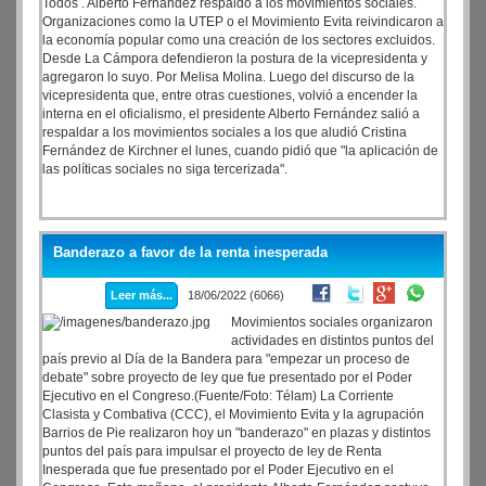
Todos . Alberto Fernández respaldó a los movimientos sociales.
Organizaciones como la UTEP o el Movimiento Evita reivindicaron a
la economía popular como una creación de los sectores excluidos.
Desde La Cámpora defendieron la postura de la vicepresidenta y
agregaron lo suyo. Por Melisa Molina. Luego del discurso de la
vicepresidenta que, entre otras cuestiones, volvió a encender la
interna en el oficialismo, el presidente Alberto Fernández salió a
respaldar a los movimientos sociales a los que aludió Cristina
Fernández de Kirchner el lunes, cuando pidió que "la aplicación de
las políticas sociales no siga tercerizada".
Banderazo a favor de la renta inesperada
Leer más...
18/06/2022 (6066)
Movimientos sociales organizaron
actividades en distintos puntos del
país previo al Día de la Bandera para "empezar un proceso de
debate" sobre proyecto de ley que fue presentado por el Poder
Ejecutivo en el Congreso.(Fuente/Foto: Télam) La Corriente
Clasista y Combativa (CCC), el Movimiento Evita y la agrupación
Barrios de Pie realizaron hoy un "banderazo" en plazas y distintos
puntos del país para impulsar el proyecto de ley de Renta
Inesperada que fue presentado por el Poder Ejecutivo en el