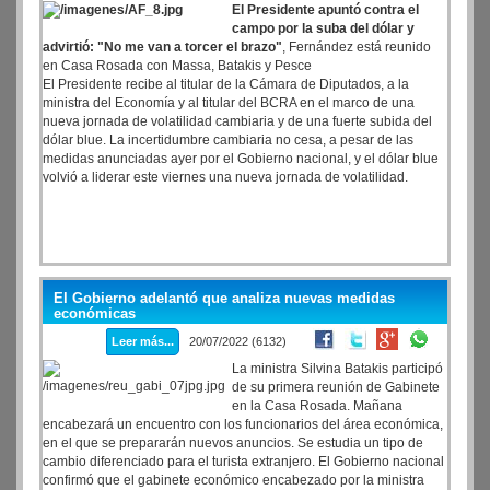
El Presidente apuntó contra el
campo por la suba del dólar y
advirtió: "No me van a torcer el brazo"
, Fernández está reunido
en Casa Rosada con Massa, Batakis y Pesce
El Presidente recibe al titular de la Cámara de Diputados, a la
ministra del Economía y al titular del BCRA en el marco de una
nueva jornada de volatilidad cambiaria y de una fuerte subida del
dólar blue. La incertidumbre cambiaria no cesa, a pesar de las
medidas anunciadas ayer por el Gobierno nacional, y el dólar blue
volvió a liderar este viernes una nueva jornada de volatilidad.
El Gobierno adelantó que analiza nuevas medidas
económicas
Leer más...
20/07/2022 (6132)
La ministra Silvina Batakis participó
de su primera reunión de Gabinete
en la Casa Rosada. Mañana
encabezará un encuentro con los funcionarios del área económica,
en el que se prepararán nuevos anuncios. Se estudia un tipo de
cambio diferenciado para el turista extranjero. El Gobierno nacional
confirmó que el gabinete económico encabezado por la ministra