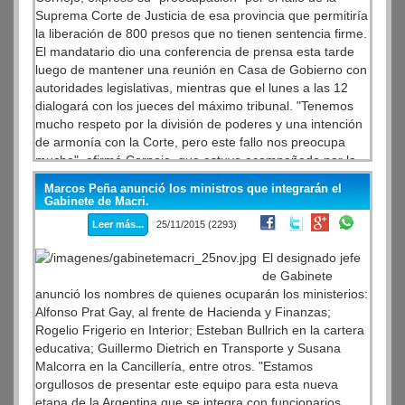
Suprema Corte de Justicia de esa provincia que permitiría
la liberación de 800 presos que no tienen sentencia firme.
El mandatario dio una conferencia de prensa esta tarde
luego de mantener una reunión en Casa de Gobierno con
autoridades legislativas, mientras que el lunes a las 12
dialogará con los jueces del máximo tribunal. "Tenemos
mucho respeto por la división de poderes y una intención
de armonía con la Corte, pero este fallo nos preocupa
mucho", afirmó Cornejo, que estuvo acompañado por la
vicegobernadora Laura Montero; el ministro de
Marcos Peña anunció los ministros que integrarán el
Seguridad, Gianni Vennier, y el jefe de la Policía de
Gabinete de Macri.
Mendoza, Roberto Munives, entre o
tros.
Leer más...
25/11/2015 (2293)
El designado jefe
de Gabinete
anunció los nombres de quienes ocuparán los ministerios:
Alfonso Prat Gay, al frente de Hacienda y Finanzas;
Rogelio Frigerio en Interior; Esteban Bullrich en la cartera
educativa; Guillermo Dietrich en Transporte y Susana
Malcorra en la Cancillería, entre otros. "Estamos
orgullosos de presentar este equipo para esta nueva
etapa de la Argentina que se integra con funcionarios