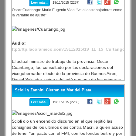
Leer más...
19/11/2015 (2287)
Oscar Cuartango: María Eugenia Vidal “ve a los trabajadores como
la variable de ajuste”
Audio:
ftp://ftp.lacorameco.com/19112015/19_11_15_Curtango.mp3
El actual ministro de trabajo de la provincia, Oscar
Cuantango, fue consultado por las declaraciones del
vicegobernador electo de la provincia de Buenos Aires,
Daniel Salvador, quien adelantó que una de las primeras
medidas que adoptará la gestión de María Eugenia Vidal
Scioli y Zannini Cierran en Mar del Plata
será la de reducir la administración pública bonaerense
“antes que mañana”.
Leer más...
19/11/2015 (2286)
“Una vez más demuestran que ven a los trabajadores
como la variable de ajuste”, dijo Cuartango y agregó: “La
plantilla de trabajadores no se juzga por el número sino
Scioli dio un encendido discurso en el que repitió las
en relación a la población y la provincia de Buenos Aires
consignas de los últimos días contra Macri, a quien acusó
tiene uno de los números mas bajos”.
de tener "un pacto con el FMI, con los fondos buitre y por
El funcionario indicó que el incremento de la planta