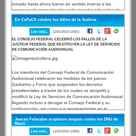
tomado hasta ahora fueron en sentido inverso a las
promesas de campaña. Ha caído el poder adquisitivo de
los trabajadores y con ello el consumo interno del que
En CoFeCA celebro los fallos de la Justicia
vivimos la mayoría de las Pymes. La devaluación ha
generado que las Pequeñas y Medianas perdieran una
Leer más...
12/01/2016 (2361)
parte importante del capital de trabajo que tenían en
EL CONSEJO FEDERAL CELEBRÓ LOS FALLOS DE LA
cheques, los insumos de todo el sector industrial han
JUSTICIA FEDERAL QUE RESTITUYEN LA LEY DE SERVICIOS
subido entre un 25 y un 40 por ciento, las tazas
DE COMUNICACIÓN AUDIOVISUAL
destinadas a la inversión productiva han llegado hasta el
40 por ciento anual.
También por otra parte, se han eliminado las DJAI como
medida de protección para nuestras industrias, las cuales
Los miembros del Consejo Federal de Comunicación
han sido reemplazadas por otro instrumento llamado:
Audiovisual celebraron las medidas de los jueces
Licencias no Automáticas. Estas solo van a proteger unas
Garbarino y Forns que suspenden los decretos
1500 de las 18 mil posiciones arancelarias que protegían
presidenciales a través de los cuales se atropelló y
a nuestras industrias.
modificó la Ley de Servicios de Comunicación Audiovisual
llegando incluso a derogar el Consejo Federal y su
conformación, así como sus representantes en el
Directorio de AFSCA.
Jueces Federales aceptaron amparo contra los DNU de
"Es un alivio que la justicia tome parte en esto y reviertan
Macri
semejantes atropellos al estado de derecho", declaró
Leer más...
11/01/2016 (2360)
Osvaldo Francés, Vicepresidente del organismo junto a su