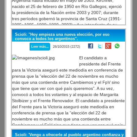
Argentina había iniciado en mayo de 2003. Kirchner,
nacido el 25 de febrero de 1950 en Río Gallegos, ejerció
la presidencia de la Nación entre 2003 y 2007; durante
tres períodos gobernó la provincia de Santa Cruz (1991-
1995; 1995- 1999; 1999- 2003) y fue intendente de su
ciudad natal (1987-1991). Además se desempeñó como
Scioli: "Hoy empieza una nueva elección, por eso
convencional constituyente de la Asamblea que reformó la
convoco a todos los argentinos".
Carta Magna en 1994; resultó electo diputado en 2009
Leer más...
26/10/2015 (2272)
por la provincia de Buenos Aires y ejerció la Secretaria
General del bloque regional UNASUR, función que
El candidato a
cumplía al momento de su fallecimiento.
presidente del Frente
para la Victoria aseguró este mediodía en conferencia de
prensa que la “elección del 22 de noviembre es mucho
más que una contienda entre Cambiemos y el FpV sino
que tiene que ver con qué país queremos”. A su vez,
convocó a todos los votantes y al espacio de Margarita
Stolbizer y el Frente Renovador. El candidato a presidente
del Frente para la Victoria aseguró este mediodía en
conferencia de prensa que la “elección del 22 de
noviembre es mucho más que una contienda entre
Cambiemos y el FpV sino que tiene que ver con qué país
queremos”. A su vez, convocó a todos los votantes y al
Scioli: 'Vengo a ofrecerle al pueblo argentino confianza y