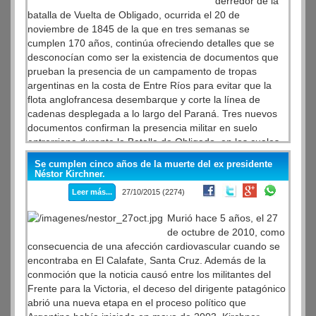
derredor de la
batalla de Vuelta de Obligado, ocurrida el 20 de
noviembre de 1845 de la que en tres semanas se
cumplen 170 años, continúa ofreciendo detalles que se
desconocían como ser la existencia de documentos que
prueban la presencia de un campamento de tropas
argentinas en la costa de Entre Ríos para evitar que la
flota anglofrancesa desembarque y corte la línea de
cadenas desplegada a lo largo del Paraná. Tres nuevos
documentos confirman la presencia militar en suelo
entrerriano durante la Batalla de Obligado, en los cuales
se habla de la deserción de soldados argentinos "del
Se cumplen cinco años de la muerte del ex presidente
campamento ubicado frente a Obligado", lo que hasta el
Néstor Kirchner.
momento se desconocía ya que se suponía que toda la
Leer más...
27/10/2015 (2274)
defensa se había concentrado en la costa de San Pedro,
en territorio bonaerense.
Murió hace 5 años, el 27
de octubre de 2010, como
consecuencia de una afección cardiovascular cuando se
encontraba en El Calafate, Santa Cruz. Además de la
conmoción que la noticia causó entre los militantes del
Frente para la Victoria, el deceso del dirigente patagónico
abrió una nueva etapa en el proceso político que