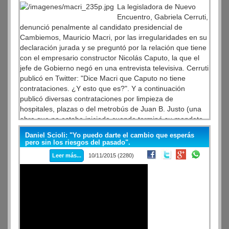
La legisladora de Nuevo
Encuentro, Gabriela Cerruti,
denunció penalmente al candidato presidencial de
Cambiemos, Mauricio Macri, por las irregularidades en su
declaración jurada y se preguntó por la relación que tiene
con el empresario constructor Nicolás Caputo, la que el
jefe de Gobierno negó en una entrevista televisiva. Cerruti
publicó en Twitter: "Dice Macri que Caputo no tiene
contrataciones. ¿Y esto que es?". Y a continuación
publicó diversas contrataciones por limpieza de
hospitales, plazas o del metrobús de Juan B. Justo (una
obra que no estaba iniciada cuando terminó su mandato
Jorge Telerman), destacó el diario Página 12, luego de
Daniel Scioli: "Yo puedo darte el cambio que esperás
que Macri manifestara que los contratos se habían hecho
pero sin los riesgos del pasado".
con su antecesor.
Leer más...
10/11/2015 (2280)