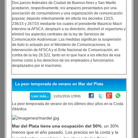
par, David Furland. No obstante, ambos resaltaron la
Dos jueces federales de Ciudad de Buenos Aires y San Martín
aceptaron, respectivamente, los amparos presentados por una
preocupación frente a un gobierno que actúa con
asociación de consumidores y una organización de comunicación
prepotencia y sin el más mínimo respeto a la ley y al
popular, dejando interinamente sin efecto los decretos 13/15,
Poder Judicial
236/15 y 267/15 mediante los cuales el presidente Mauricio Macri
intervino la AFSCA, desplazó a su directorio, disolvió el organismo y
eliminó los aspectos centrales de la ley de Servicios de
Comunicación Audiovisual. Las medidas significan la suspensión
de todo lo actuado por el Ministerio de Comunicaciones, la
intervención de AFSCA y el Ente Nacional de Comunicación, en
contra de la ley 26.522, tanto en lo que hace a los efectos de esa
norma como a los derechos de los empleados y funcionarios
desplazados por el macrismo.
Los amparos, que incluyen una medida cautelar interina, fueron
dispuestos por el juez federal n° 7 en lo Civil y Comercial de CABA
La peor temporada de verano en Mar del Plata
Iván Garbarino (en la causa iniciada por la Asociación de Defensa
de Derechos de Usuarios y Consumidores - ADDUC) y la jueza
Leer más...
11/01/2016 (2359)
federal n° 2 en lo Civil, Comercial y Contencioso Administrativo de
San Martín, Martina Forns, en la causa promovida por la
La peor temporada de verano de los últimos diez años en la Costa
Cooperativa de Trabajo para la Comunicación Social.
Atlántica
“De acuerdo a lo dispuesto por los jueces Garbarino y Forms,
AFSCA vuelve a integrarse con el directorio plural que preside
Mar del Plata tiene una ocupación del 50%
, un 30%
Martín Sabbatella, todos los despedidos por la intervención vuelven
menos que el año pasado. Los precios en la costa y la
a sus lugares de trabajo, quedan sin efecto todas las medidas