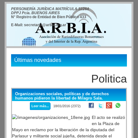
PERSONERÍA JURÍDICA MATRÍCULA 32264
DPPJ Pcia. BUENOS AIRES
N° Registro de Entidad de Bien Público 433
E-Mail: secretaria@arbia.org.ar
Últimas novedades
Politica
Organizaciones sociales, políticas y de derechos
humanos pidieron la libertad de Milagro Sala.
Leer más...
18/01/2016 (2372)
El acto se realizó
en la Plaza de
Mayo en reclamo por la liberación de la diputada del
Parlasur y militante social jujeña, detenida desde el