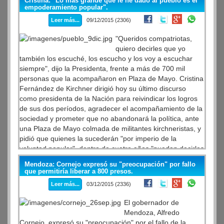
Cristina: "Lo más grande que le he dado al pueblo es el
empoderamiento popular".
Leer más...
09/12/2015 (2306)
"Queridos compatriotas,
quiero decirles que yo
también los escuché, los escucho y los voy a escuchar
siempre", dijo la Presidenta, frente a más de 700 mil
personas que la acompañaron en Plaza de Mayo. Cristina
Fernández de Kirchner dirigió hoy su último discurso
como presidenta de la Nación para reivindicar los logros
de sus dos períodos, agradecer el acompañamiento de la
sociedad y prometer que no abandonará la política, ante
una Plaza de Mayo colmada de militantes kirchneristas, y
pidió que quienes la sucederán "por imperio de la
voluntad popular", dentro de cuatro años "puedan decirles
a todos los argentinos que también pueden mirarlos a los
Mendoza: Cornejo expresó su "preocupación" por fallo
ojos".
que permitiría liberar a 800 presos.
Leer más...
03/12/2015 (2336)
El gobernador de
Mendoza, Alfredo
Cornejo, expresó su "preocupación" por el fallo de la