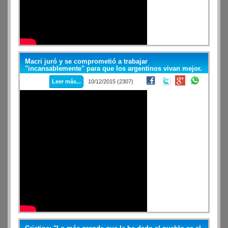
Macri juró y se comprometió a trabajar
"incansablemente" para que los argentinos vivan mejor.
Leer más...
10/12/2015 (2307)