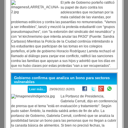
El jefe de Gobierno porteño ratificó
su papel de duro contra los
adolescentes que reclaman por la
mala calidad de las viandas, por
problemas edilicios y contra las pasantías no remuneradas. “Vamos
a ser inflexibles”, lanzó y mezcló la protesta estudiantil con “grupos
pseudomapuches”, con “la extorsión del sindicato del neumático” y
con “el kirchnerismo que intenta anular las PASO” (Fuente: Sandra
Cartasso) Mientras la Policía de la Ciudad continúa intimidando a
lxs estudiantes que participan de las tomas en los colegios
porteños, el jefe de gobierno Horacio Rodríguez Larreta rechazó el
llamado al diálogo para zanjar ese conflicto, ratificó las sanciones
contra las familias que apoyan a sus hijxs y advirtió que los días en
que no hubo clases por estas protestas “van a ser recuperados”.
"Vamos a ser inflexibles", prometió.
Gobierno confirma que analiza un bono para sectores
vulnerables
Leer más...
29/09/2022 (6283)
La Portavoz de Presidencia,
Gabriela Cerruti, dijo en conferencia
de prensa que el tema "está en evaluación y tratamiento". Según
pudo saber Ámbito, la medida saldrá antes de fin de año. La
portavoz de Gobierno, Gabriela Cerruti, confirmó que se analiza la
posibilidad lanzar un bono para las personas que no llegan a cubrir
la canasta básica de alimentos. Si bien no precisó fechas, la