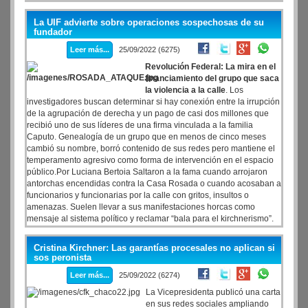
La UIF advierte sobre operaciones sospechosas de su
fundador
Leer más...
25/09/2022 (6275)
Revolución Federal: La mira en el
financiamiento del grupo que saca
la violencia a la calle
. Los
investigadores buscan determinar si hay conexión entre la irrupción
de la agrupación de derecha y un pago de casi dos millones que
recibió uno de sus líderes de una firma vinculada a la familia
Caputo. Genealogía de un grupo que en menos de cinco meses
cambió su nombre, borró contenido de sus redes pero mantiene el
temperamento agresivo como forma de intervención en el espacio
público.Por Luciana Bertoia Saltaron a la fama cuando arrojaron
antorchas encendidas contra la Casa Rosada o cuando acosaban a
funcionarios y funcionarias por la calle con gritos, insultos o
amenazas. Suelen llevar a sus manifestaciones horcas como
mensaje al sistema político y reclamar “bala para el kirchnerismo”.
Cristina Kirchner: Las garantías procesales no aplican si
sos peronista
Leer más...
25/09/2022 (6274)
La Vicepresidenta publicó una carta
en sus redes sociales ampliando