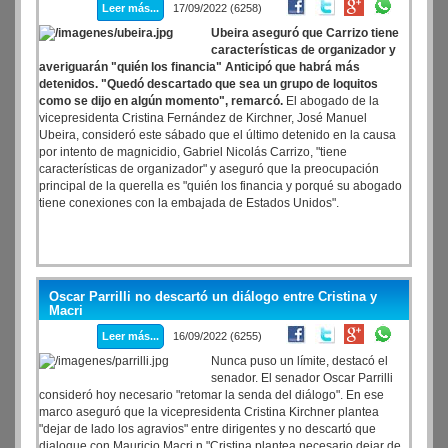
Leer más...
17/09/2022 (6258)
Ubeira aseguró que Carrizo tiene
características de organizador y
averiguarán "quién los financia" Anticipó que habrá más
detenidos. "Quedó descartado que sea un grupo de loquitos
como se dijo en algún momento", remarcó.
El abogado de la
vicepresidenta Cristina Fernández de Kirchner, José Manuel
Ubeira, consideró este sábado que el último detenido en la causa
por intento de magnicidio, Gabriel Nicolás Carrizo, "tiene
características de organizador" y aseguró que la preocupación
principal de la querella es "quién los financia y porqué su abogado
tiene conexiones con la embajada de Estados Unidos".
Oscar Parrilli no descartó un diálogo entre Cristina y
Macri
Leer más...
16/09/2022 (6255)
Nunca puso un límite, destacó el
senador. El senador Oscar Parrilli
consideró hoy necesario "retomar la senda del diálogo". En ese
marco aseguró que la vicepresidenta Cristina Kirchner plantea
"dejar de lado los agravios" entre dirigentes y no descartó que
dialogue con Mauricio Macri.n "Cristina plantea necesario dejar de