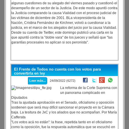
algunas cuestiones de su alegato del viernes pasado y cuestionó el
desempeño de un sector de la Justicia. De este modo apuntó contra
la Justicia comparando la causa Vialidad con el proceso judicial de
las víctimas de diciembre de 2001. BLa vicepresidenta de la
Nación, Cristina Fernández de Kirchner, volvió a cuestionar a la
justicia, en el marco de los alegatos del juicio por la causa Vialidad.
Desde su cuenta de Twitter, este domingo publicó una carta en la
que apuntó contra la "doble vara" de los jueces y señaló que "las
garantías procesales no aplican si sos peronista".
El Frente de Todos no cuenta con los votos para
convertirla en ley
Leer más...
24/09/2022 (6272)
La reforma de la Corte Suprema con
un panorama complicado en
Diputados
Tras la ajustada aprobación en el Senado, oficialismo y oposición
sostienen que será muy difícil sancionar el proyecto en la Cámara
baja. La tesitura de JxC y los aliados que no acompañan. Por María
Cafferata
"Los votos acá no están": la frase, repetida tanto en el oficialismo
como la oposición, fue la respuesta automática que se escuchó en