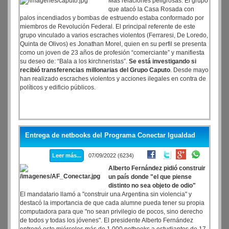
Más relaciones peligrosas. El grupo
que atacó la Casa Rosada con
palos incendiados y bombas de estruendo estaba conformado por
miembros de Revolución Federal. El principal referente de este
grupo vinculado a varios escraches violentos (Ferraresi, De Loredo,
Quinta de Olivos) es Jonathan Morel, quien en su perfil se presenta
como un joven de 23 años de profesión “comerciante” y manifiesta
su deseo de: “Bala a los kirchneristas”.
Se está investigando si
recibió transferencias millonarias del Grupo Caputo
. Desde mayo
han realizado escraches violentos y acciones ilegales en contra de
políticos y edificio públicos.
Entrega de netbooks del Programa Conectar Igualdad
Leer más...
07/09/2022 (6234)
Alberto Fernández pidió construir
un país donde "el que piense
distinto no sea objeto de odio"
El mandatario llamó a "construir una Argentina sin violencia" y
destacó la importancia de que cada alumne pueda tener su propia
computadora para que "no sean privilegio de pocos, sino derecho
de todos y todas los jóvenes". El presidente Alberto Fernández