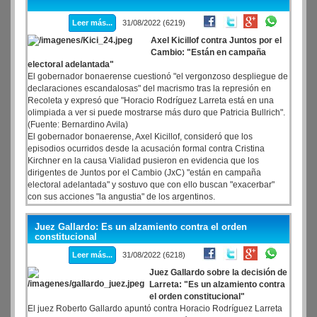
Leer más...
31/08/2022 (6219)
Axel Kicillof contra Juntos por el
Cambio: "Están en campaña
electoral adelantada"
El gobernador bonaerense cuestionó "el vergonzoso despliegue de
declaraciones escandalosas" del macrismo tras la represión en
Recoleta y expresó que "Horacio Rodríguez Larreta está en una
olimpiada a ver si puede mostrarse más duro que Patricia Bullrich".
(Fuente: Bernardino Avila)
El gobernador bonaerense, Axel Kicillof, consideró que los
episodios ocurridos desde la acusación formal contra Cristina
Kirchner en la causa Vialidad pusieron en evidencia que los
dirigentes de Juntos por el Cambio (JxC) "están en campaña
electoral adelantada" y sostuvo que con ello buscan "exacerbar"
con sus acciones "la angustia" de los argentinos.
Juez Gallardo: Es un alzamiento contra el orden
constitucional
Leer más...
31/08/2022 (6218)
Juez Gallardo sobre la decisión de
Larreta: "Es un alzamiento contra
el orden constitucional"
El juez Roberto Gallardo apuntó contra Horacio Rodríguez Larreta