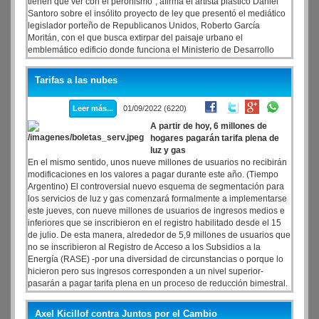
tienen que ver con el peronismo”, afirma el artista plástico Daniel
Santoro sobre el insólito proyecto de ley que presentó el mediático
legislador porteño de Republicanos Unidos, Roberto García
Moritán, con el que busca extirpar del paisaje urbano el
emblemático edificio donde funciona el Ministerio de Desarrollo
Social, ubicado sobre la Avenida 9 de julio, “para mejorar la
circulación y disminuir los piquetes”.
Tarifas a las nubes
Leer más...
01/09/2022 (6220)
A partir de hoy, 6 millones de
hogares pagarán tarifa plena de
luz y gas
En el mismo sentido, unos nueve millones de usuarios no recibirán
modificaciones en los valores a pagar durante este año. (Tiempo
Argentino) El controversial nuevo esquema de segmentación para
los servicios de luz y gas comenzará formalmente a implementarse
este jueves, con nueve millones de usuarios de ingresos medios e
inferiores que se inscribieron en el registro habilitado desde el 15
de julio. De esta manera, alrededor de 5,9 millones de usuarios que
no se inscribieron al Registro de Acceso a los Subsidios a la
Energía (RASE) -por una diversidad de circunstancias o porque lo
hicieron pero sus ingresos corresponden a un nivel superior-
pasarán a pagar tarifa plena en un proceso de reducción bimestral.
Axel Kicillof contra Juntos por el Cambio