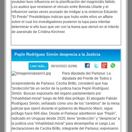
youtuber tuvo influencia en la planificación del magnicidio fallido.
Los audios que revelaron el vínculo entre Brenda Uliarte y el
influencer varias veces acusado de instigar a la violencia Eduardo
“El Presto” Prestofelippo indican que hubo entre ellos un affaire
sobre el cual los investigadores pusieron la lupa para intentar
determinar si ello tuvo que ver con la trama que derivó en el intento
de asesinato de Cristina Kirchner.
Pepín Rodríguez Simón desprecia a la Justicia
Leer más...
06/10/2022 (6298)
Para diputada del Parlasur. La
diputada del Frente de Todos y
vicepresidenta de Parlasur, Cecilia Britto, consideró que hay
"protección"de un sector de la justicia hacia Pepín Rodríguez
Simón. Buscan expulsarlo del órgano parlamentario por
"inhabilidad moral" luego de 666 días prófugo. El abogado Fabián
Rodríguez Simón, señalado como uno de los “cerebros” de la mesa
judicial que operó durante el gobierno de Mauricio Macri, sigue
prófugo hace 666 días. Desde el Parlasur advirtieron que “Pepín”,
radicado en Uruguay desde 2020, tiene “protección” y "desprecia" a
la justicia una “inhabilidad moral” para desempeñar el cargo.Las
declaraciones de Cecilia Britto, integrante del Parlasur, expresaron