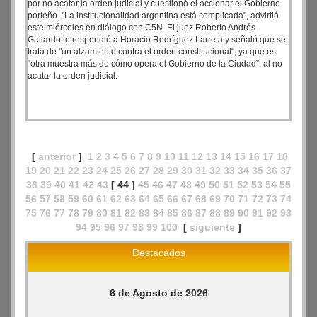
por no acatar la orden judicial y cuestionó el accionar el Gobierno
porteño. "La institucionalidad argentina está complicada", advirtió
este miércoles en diálogo con C5N. El juez Roberto Andrés
Gallardo le respondió a Horacio Rodríguez Larreta y señaló que se
trata de "un alzamiento contra el orden constitucional", ya que es
“otra muestra más de cómo opera el Gobierno de la Ciudad”, al no
acatar la orden judicial.
[
anterior
]
1
2
3
4
5
6
7
8
9
10
11
12
13
14
15
16
17
18
19
20
21
22
23
24
25
26
27
28
29
30
31
32
33
34
35
36
37
38
39
40
41
42
43
[ 44 ]
45
46
47
48
49
50
51
52
53
54
55
56
57
58
59
60
61
62
63
64
65
66
67
68
69
70
71
72
73
74
75
76
77
78
79
80
81
82
83
84
85
86
87
88
89
90
91
92
93
94
95
96
97
98
99
100
[
siguiente
]
Destacados
6 de Agosto de 2026