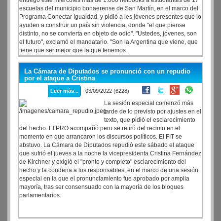
entregó este miércoles más de 1.000 netbooks a estudiantes de 17
escuelas del municipio bonaerense de San Martín, en el marco del
Programa Conectar Igualdad, y pidió a les jóvenes presentes que lo
ayuden a construir un país sin violencia, donde "el que piense
distinto, no se convierta en objeto de odio". "Ustedes, jóvenes, son
el futuro", exclamó el mandatario. "Son la Argentina que viene, que
tiene que ser mejor que la que tenemos.
La Cámara de Diputados se pronunció con un repudio
por el ataque a Cristina
Leer más...
03/09/2022 (6228)
La sesión especial comenzó más
tarde de lo previsto por ajustes en el
texto, que pidió el esclarecimiento
del hecho. El PRO acompañó pero se retiró del recinto en el
momento en que arrancaron los discursos políticos. El FIT se
abstuvo. La Cámara de Diputados repudió este sábado el ataque
que sufrió el jueves a la noche la vicepresidenta Cristina Fernández
de Kirchner y exigió el "pronto y completo" esclarecimiento del
hecho y la condena a los responsables, en el marco de una sesión
especial en la que el pronunciamiento fue aprobado por amplia
mayoría, tras ser consensuado con la mayoría de los bloques
parlamentarios.