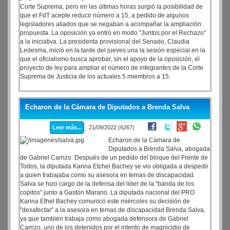
Corte Suprema, pero en las últimas horas surgió la posibilidad de
que el FdT acepte reducir número a 15, a pedido de algunos
legisladores aliados que se negaban a acompañar la ampliación
propuesta. La oposición ya entró en modo "Juntos por el Rechazo"
a la iniciativa. La presidenta provisional del Senado, Claudia
Ledesma, inició en la tarde del jueves una la sesión especial en la
que el oficialismo busca aprobar, sin el apoyo de la oposición, el
proyecto de ley para ampliar el número de integrantes de la Corte
Suprema de Justicia de los actuales 5 miembros a 15.
Echaron de la Cámara de Diputados a Brenda Salva
Leer más...
21/09/2022 (6267)
Echaron de la Cámara de
Diputados a Brenda Salva, abogada
de Gabriel Carrizo. Después de un pedido del bloque del Frente de
Todos, la diputada Karina Etchel Bachey se vio obligada a despedir
a quien trabajaba como su asesora en temas de discapacidad.
Salva se hizo cargo de la defensa del líder de la "banda de los
copitos" junto a Gastón Marano. La diputada nacional del PRO
Karina Ethel Bachey comunicó este miércoles su decisión de
"desafectar" a la asesora en temas de discapacidad Brenda Salva,
ya que también trabaja como abogada defensora de Gabriel
Carrizo, uno de los detenidos por el intento de magnicidio de