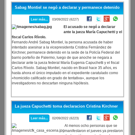
Sabag Montiel se negó a declarar y permanece detenido
Leer más...
03/09/2022 (6227)
El acusado se negó a declarar
ante la jueza María Capuchetti y el
fiscal Carlos Rívolo.
Fernando André Sabag Montiel, la persona acusada de haber
intentado asesinar a la vicepresidenta Cristina Fernández de
Kirchner, permanece detenido en la sede de la Policía Federal del
barrio porteño de Palermo, luego de que anoche se negara a
declarar ante la jueza federal María Eugenia Capuchetti y el fiscal
Carlos Rívolo. Sabag Montiel, nacido en Brasil hace 35 años, es
hasta ahora el único imputado en el expediente caratulado como
«homicidio calificado en grado de tentativa», aunque los
investigadores no descartan ninguna hipótesis.
La jueza Capuchetti toma declaracion Cristina Kirchner
Leer más...
02/09/2022 (6223)
Al menos ocho personas que se
manifestaron el jueves ya prestaron