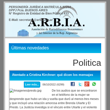
PERSONERÍA JURÍDICA MATRÍCULA 32264
DPPJ Pcia. BUENOS AIRES
N° Registro de Entidad de Bien Público 433
E-Mail: secretaria@arbia.org.ar
Últimas novedades
Politica
Atentado a Cristina Kirchner: qué dicen los mensajes
Leer más...
06/10/2022 (6299)
De los audios que se encontraron
en el teléfono de la mujer se
desprende que hubo un ida y vuelta que duró al menos tres meses
y que incluyó una relación amorosa entre Brenda Uliarte y El
Presto. La Justicia investiga si el vínculo entre Uliarte y el violento