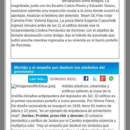
declaración como testigos. La
magistrada, junto con los fiscales Carlos Rívolo y Eduardo Taiano,
realizaron además una inspección ocular a la zona donde ocurrió el
atentado. Analizan el teléfono del detenido. Telam SE Foto Vctor
Carreira-Foto: Victoria Egurza. La jueza María Eugenia Capuchetti
ingresó minutos antes de las 11 al edificio donde vive la
vicepresidenta Cristina Fernández de Kirchner, con el objetivo de
tomarle declaración como testigo, tras el intento de asesinato que
sufrió anoche mientras ingresaba a su vivienda en el barrio porteño
de Recoleta.
Moritán y el empeño por destruir los símbolos del
peronismo
Leer más...
01/09/2022 (6221)
Artistas plásticos, urbanistas y
políticos salieron al cruce de la
insólita iniciativa antipiquetera del legislador de JxC. El edificio es
el primer rascacielos porteño e icono peronista. Por Silvina Friera.
De diseño racionalista se inauguró en 1936, tiene 93 metros de
altura y 22 pisos, "es un ejemplo de arquitectura de primerísimo
nivel”.
Gorilas: Prohibir, proscribir y demoler.
El universo
semántico y político de Juntos por el Cambio engendra violencia y
multiplica odio. “Hay un empeño por destruir los símbolos que