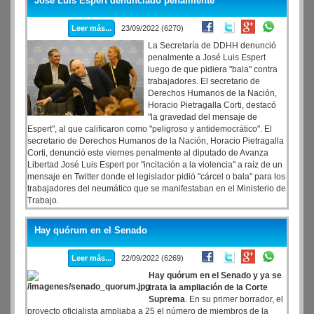
José Luis Espert denunciado penalmente
Leer más...
23/09/2022 (6270)
La Secretaría de DDHH denunció
penalmente a José Luis Espert
luego de que pidiera "bala" contra
trabajadores. El secretario de
Derechos Humanos de la Nación,
Horacio Pietragalla Corti, destacó
"la gravedad del mensaje de
Espert", al que calificaron como "peligroso y antidemocrático". El
secretario de Derechos Humanos de la Nación, Horacio Pietragalla
Corti, denunció este viernes penalmente al diputado de Avanza
Libertad José Luis Espert por "incitación a la violencia" a raíz de un
mensaje en Twitter donde el legislador pidió "cárcel o bala" para los
trabajadores del neumático que se manifestaban en el Ministerio de
Trabajo.
Hay quórum en el Senado
Leer más...
22/09/2022 (6269)
Hay quórum en el Senado y ya se
trata la ampliación de la Corte
Suprema
. En su primer borrador, el
proyecto oficialista ampliaba a 25 el número de miembros de la