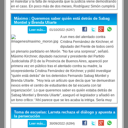
el malestar y la falta de respuesta que la justicia viene demostrando
en el caso. En poco más de dos meses, Rodríguez Simón cumplirá
dos años prófugo de la justicia argentina.
Máximo : Queremos saber quién está detrás de Sabag
Montiel y Brenda Uliarte
Leer más...
01/10/2022 (6287)
A un mes del atentado contra
Cristina Fernández de Kirchner, el
diputado del Frente de todos cerró
un plenario partidario en Morón. "No fue una sorpresa", señaló.
Máximo Kirchner, diputado nacional y presidente del Partido
Justicialista (PJ) de la Provincia de Buenos Aires, apareció por
primera vez en público tras el atentado contra su madre, la
vicepresidenta Cristina Fernández de Kirchner, y pidió investigar
"quién está detrás" de los detenidos Fernando Sabag Montiel y
Brenda Uliarte. "Hoy leía un artículo que decía que 'se demuestran
nexos entre el centro de estudiantes de tal escuela con tal
organización'. Lo que queremos saber es quién estaba detrás de
Sabag Montiel y Brenda Uliarte", aseguró el legislador y añadió en
un tono crítico: “Ahí parece que se les acaba la intriga. Sería muy
bueno saberlo”.
Toma de escuelas: Larreta rechaza el diálogo y apuesta a
la persecución
Leer más...
30/09/2022 (6284)