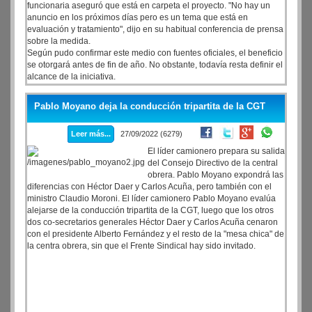
funcionaria aseguró que está en carpeta el proyecto. "No hay un
anuncio en los próximos días pero es un tema que está en
evaluación y tratamiento", dijo en su habitual conferencia de prensa
sobre la medida.
Según pudo confirmar este medio con fuentes oficiales, el beneficio
se otorgará antes de fin de año. No obstante, todavía resta definir el
alcance de la iniciativa.
Pablo Moyano deja la conducción tripartita de la CGT
Leer más...
27/09/2022 (6279)
El líder camionero prepara su salida
del Consejo Directivo de la central
obrera. Pablo Moyano expondrá las
diferencias con Héctor Daer y Carlos Acuña, pero también con el
ministro Claudio Moroni. El líder camionero Pablo Moyano evalúa
alejarse de la conducción tripartita de la CGT, luego que los otros
dos co-secretarios generales Héctor Daer y Carlos Acuña cenaron
con el presidente Alberto Fernández y el resto de la "mesa chica" de
la centra obrera, sin que el Frente Sindical hay sido invitado.