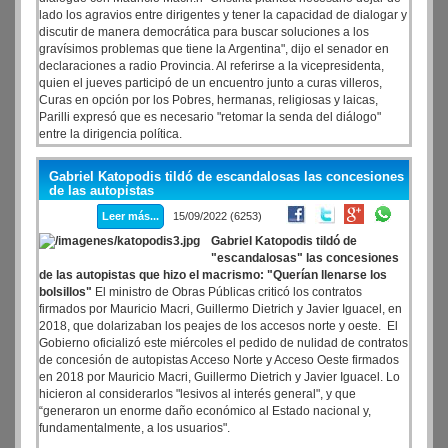
lado los agravios entre dirigentes y tener la capacidad de dialogar y
discutir de manera democrática para buscar soluciones a los
gravísimos problemas que tiene la Argentina", dijo el senador en
declaraciones a radio Provincia. Al referirse a la vicepresidenta,
quien el jueves participó de un encuentro junto a curas villeros,
Curas en opción por los Pobres, hermanas, religiosas y laicas,
Parilli expresó que es necesario "retomar la senda del diálogo"
entre la dirigencia política.
Gabriel Katopodis tildó de escandalosas las concesiones
de las autopistas
Leer más...
15/09/2022 (6253)
Gabriel Katopodis tildó de
"escandalosas" las concesiones
de las autopistas que hizo el macrismo: "Querían llenarse los
bolsillos"
El ministro de Obras Públicas criticó los contratos
firmados por Mauricio Macri, Guillermo Dietrich y Javier Iguacel, en
2018, que dolarizaban los peajes de los accesos norte y oeste. El
Gobierno oficializó este miércoles el pedido de nulidad de contratos
de concesión de autopistas Acceso Norte y Acceso Oeste firmados
en 2018 por Mauricio Macri, Guillermo Dietrich y Javier Iguacel. Lo
hicieron al considerarlos "lesivos al interés general", y que
“generaron un enorme daño económico al Estado nacional y,
fundamentalmente, a los usuarios".