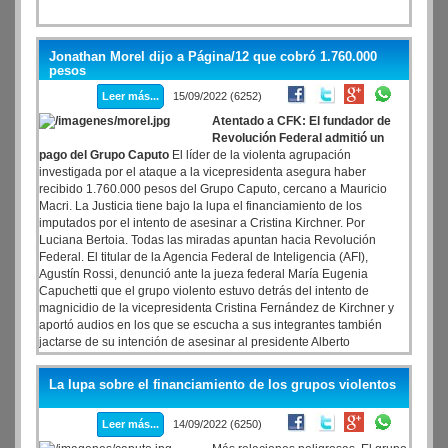
Jonathan Morel dijo a Página/12 que cobró 1.760.000
pesos
Leer más...
15/09/2022 (6252)
Atentado a CFK: El fundador de
Revolución Federal admitió un
pago del Grupo Caputo
El líder de la violenta agrupación
investigada por el ataque a la vicepresidenta asegura haber
recibido 1.760.000 pesos del Grupo Caputo, cercano a Mauricio
Macri. La Justicia tiene bajo la lupa el financiamiento de los
imputados por el intento de asesinar a Cristina Kirchner. Por
Luciana Bertoia. Todas las miradas apuntan hacia Revolución
Federal. El titular de la Agencia Federal de Inteligencia (AFI),
Agustín Rossi, denunció ante la jueza federal María Eugenia
Capuchetti que el grupo violento estuvo detrás del intento de
magnicidio de la vicepresidenta Cristina Fernández de Kirchner y
aportó audios en los que se escucha a sus integrantes también
jactarse de su intención de asesinar al presidente Alberto
Fernández y al diputado Máximo Kirchner.
La lupa sobre el financiamiento de los grupos violentos
Leer más...
14/09/2022 (6250)