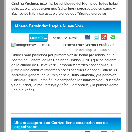
Cristina Kirchner. Este martes, el bloque del Frente de Todos había
solicitado a la oposición que Salva fuera separada de su cargo y
Bachey se había excusado diciendo que "Brenda ejerce su
actividad en lo privado" y que "no compró todo su tiempo".
Alberto Fernández llegó a Nueva York
Leer más...
18/09/2022 (6260)
El presidente Alberto Fernández
llegó este domingo a Estados
Unidos para participar por primera vez de forma presencial en la
Asamblea General de las Naciones Unidas (ONU) que se celebra
en la ciudad de Nueva York. Fernández aterrizó pasadas las 10
junto a una comitiva integrada por el canciller Santiago Cafiero, el
secretario general de la Presidencia, Julio Vitobello, y la portavoz
Gabriela Cerruti. También lo acompañan los ministros de Educación
y Seguridad, Jaime Perczyk y Aníbal Fernández, y la primera dama
Fabiola Yañez.
Ubeira aseguró que Carrizo tiene características de
organizador