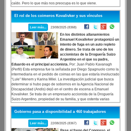
caído. Pero lo que más nos preocupa es lo que viene.
El rol de los coimeros Kovalivker y sus vínculos
Leer más...
23/08/2025 (8368)
En los distintos allanamientos
Emanuel Kovalivker protagonizó un
intento de fuga en un auto repleto
de dinero. Se trata de uno de los
accionistas de la Droguería Suizo
Argentino en el que su padre,
Eduardo es el principal accionista.
Por: Juan Pablo Kavanagh
(Perfil) Esta empresa fue la señalada por Diego Spagnuolo como la
intermediaria en el pedido de coimas en las que estaría involucrado
“Lule” Menem y Karina Milei. La investigación judicial que busca
determinar si hubo pago de sobornos en la Agencia Nacional de
Discapacidad (Andis) dejó en el centro de escena a Emanuel
Kovalivker. Se trata de un empresario accionista de la Droguería
Suizo Argentino, propiedad de su familia, y que ostenta varias
conexiones, que alcanzan a Mauricio Macri y Eduardo “Lule”
Menem.
Gobierno pasa a disponibilidad a 460 trabajadores
Leer más...
22/08/2025 (8367)
Pese al freno del Congreso, el