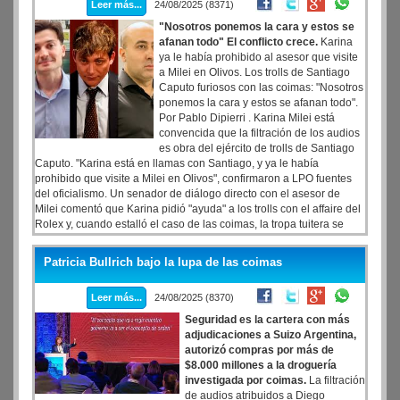
Leer más...
24/08/2025 (8371)
"Nosotros ponemos la cara y estos se
afanan todo" El conflicto crece.
Karina
ya le había prohibido al asesor que visite
a Milei en Olivos. Los trolls de Santiago
Caputo furiosos con las coimas: "Nosotros
ponemos la cara y estos se afanan todo".
Por Pablo Dipierri . Karina Milei está
convencida que la filtración de los audios
es obra del ejército de trolls de Santiago
Caputo. "Karina está en llamas con Santiago, y ya le había
prohibido que visite a Milei en Olivos", confirmaron a LPO fuentes
del oficialismo. Un senador de diálogo directo con el asesor de
Milei comentó que Karina pidió "ayuda" a los trolls con el affaire del
Rolex y, cuando estalló el caso de las coimas, la tropa tuitera se
indignó. "Nosotros ponemos la cara, salimos a defender y estos se
están afanando todo", afirmó uno de ellos. El gobierno diseminó a
Patricia Bullrich bajo la lupa de las coimas
esos activistas en las diversas empresas del Estado que quiso
privatizar y no pudo. Desde el martes, esos tuiteros mastican rabia y
Leer más...
24/08/2025 (8370)
se la tragan porque, aunque sus contratos estatales dependen de la
buena voluntad de Santiago Caputo, temen que Karina los eche.
Seguridad es la cartera con más
adjudicaciones a Suizo Argentina,
autorizó compras por más de
$8.000 millones a la droguería
investigada por coimas.
La filtración
de audios atribuidos a Diego