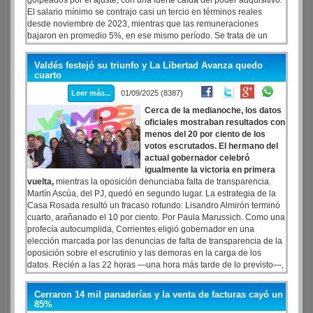
golpeados por el ajuste, con una fuerte caída del poder adquisitivo.
El salario mínimo se contrajo casi un tercio en términos reales
desde noviembre de 2023, mientras que las remuneraciones
bajaron en promedio 5%, en ese mismo período. Se trata de un
retroceso que, si se aplicara la nueva metodología para medir la
inflación del INDEC, sería de casi el doble.
Valdés festejó su triunfo y La Libertad Avanza quedo
cuarto
Leer más...
01/09/2025 (8387)
Cerca de la medianoche, los datos
oficiales mostraban resultados con
menos del 20 por ciento de los
votos escrutados. El hermano del
actual gobernador celebró
igualmente la victoria en primera
vuelta,
mientras la oposición denunciaba falta de transparencia.
Martín Ascúa, del PJ, quedó en segundo lugar. La estrategia de la
Casa Rosada resultó un fracaso rotundo: Lisandro Almirón terminó
cuarto, arañanado el 10 por ciento. Por Paula Marussich. Como una
profecía autocumplida, Corrientes eligió gobernador en una
elección marcada por las denuncias de falta de transparencia de la
oposición sobre el escrutinio y las demoras en la carga de los
datos. Recién a las 22 horas —una hora más tarde de lo previsto—,
con apenas el 11% de las mesas escrutadas, se confirmó que Juan
Pablo Valdés, hermano de Gustavo, será el nuevo gobernador con
Cerraron 14 mil panaderías y la venta de facturas cayó un
el 51,6% de los votos. Martín Ascúa, intendente de Paso de los
85%
Libres y candidato del peronismo unido, quedó en segundo lugar