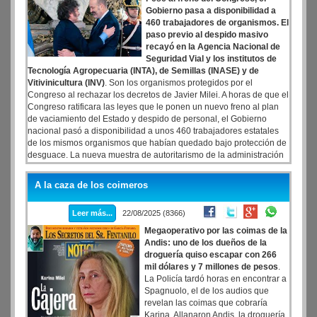
Gobierno pasa a disponibilidad a
460 trabajadores de organismos. El
paso previo al despido masivo
recayó en la Agencia Nacional de
Seguridad Vial y los institutos de
Tecnología Agropecuaria (INTA), de Semillas (INASE) y de
Vitivinicultura (INV)
. Son los organismos protegidos por el
Congreso al rechazar los decretos de Javier Milei. A horas de que el
Congreso ratificara las leyes que le ponen un nuevo freno al plan
de vaciamiento del Estado y despido de personal, el Gobierno
nacional pasó a disponibilidad a unos 460 trabajadores estatales
de los mismos organismos que habían quedado bajo protección de
desguace. La nueva muestra de autoritarismo de la administración
de Javier Milei fue formalizada a través de sendas resoluciones
publicadas esta mañana en el Boletín Oficial, en una clara muestra
A la caza de los coimeros
de premeditación y alevosía
Leer más...
22/08/2025 (8366)
Megaoperativo por las coimas de la
Andis: uno de los dueños de la
droguería quiso escapar con 266
mil dólares y 7 millones de pesos
.
La Policía tardó horas en encontrar a
Spagnuolo, el de los audios que
revelan las coimas que cobraría
Karina. Allanaron Andis, la droguería