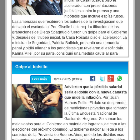
inicial, la Casa Rosada pisó el
acelerador con presentaciones
judiciales contra la prensa y una
hipótesis que incluye espías rusos.
Las amenazas que recibieron los autores de la investigación que
destapó el escándalo. Por: Giselle Leclercq. La filtración de las
grabaciones de Diego Spagnuolo fueron un golpe para el Gobierno
y, después del titubeo inicial, la Casa Rosada pisó el acelerador. La
ministra de Seguridad, Patricia Bullrich, presentó una denuncia
penal y pidió allanar a los periodistas que revelaron el escándalo.
Karina Milei, por su parte, consiguió una medida cautelar para
evitar que se continúe con la difusión de sus audios. La
contraofensiva llegó y los autores de la investigación que destapó
Golpe al bolsillo
el escándalo denunciaron haber recibido amenazas.
Leer más...
02/09/2025 (8388)
Advierten que la pérdida salarial
sería el doble con la nueva canasta
que mide la inflación.
Por: Juan
Marcos Pollio. El dato se desprende
de mediciones privadas que tomaron
la última Encuesta Nacional de
Gastos de Hogares. Se suman los
malos datos para el Gobierno en materia de ingresos, de cara a las
elecciones del próximo domingo. El gobierno nacional llega a los
comicios de la Provincia de Buenos Aires, uno de los distritos más