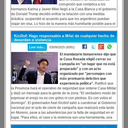
corrupción que complica a los
hermanos Karina y Javier Milei llegó a la Casa Blanca y el gobierno
de Donald Trump decidió enfriar la relación con una medida
drástica: suspendió el acuerdo para que los argentinos puedan
viajar sin visa. Lo hizo de la manera más humillante posible para el
gobierno de los Milei: el Departamento de Estado no quiso recibir a
una delegación encabezada por Juan Pazo que había viajado a
Kicillof: Hago responsable a Milei de cualquier hecho de
firmar el acuerdo y estuvo dos días esperando en Miami a que los
desorden o violencia
habiliten a continuar hacia Washington.
Leer más...
03/09/2025 (8391)
El mandatario bonaerense dijo que
la Casa Rosada eligió cerrar su
campaña en "un lugar que no está
preparado" y con un acto
organizado por "personajes con
más prontuario delictivo que
experiencia política".
Ratificó que
la Provincia hará el operativo de seguridad que ordene Casa Militar
y dejó un mensaje para la gente de la zona: "El verdadero modo de
expresar el enojo no es con gritos ni con piedras. Es con votos el
domingo". El gobernador Axel Kicillof salió a cuestionar al Gobierno
nacional por el acto de cierre de campaña que realizará esta tarde
en Moreno, pese a las advertencias por la falta de seguridad en el
lugar. "Para ellos, el caos y la violencia son una herramienta, una
estrategia de comunicación", advirtió Kicillof.