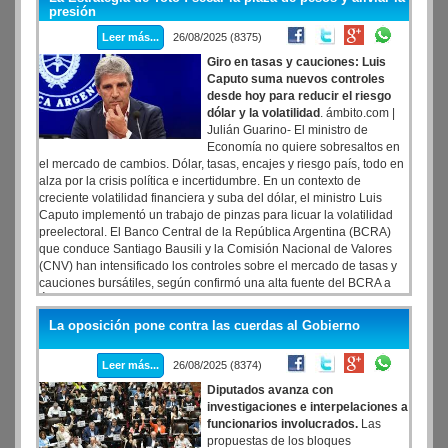
presión
Leer más...
26/08/2025 (8375)
Giro en tasas y cauciones: Luis
Caputo suma nuevos controles
desde hoy para reducir el riesgo
dólar y la volatilidad
. ámbito.com |
Julián Guarino- El ministro de
Economía no quiere sobresaltos en
el mercado de cambios. Dólar, tasas, encajes y riesgo país, todo en
alza por la crisis política e incertidumbre. En un contexto de
creciente volatilidad financiera y suba del dólar, el ministro Luis
Caputo implementó un trabajo de pinzas para licuar la volatilidad
preelectoral. El Banco Central de la República Argentina (BCRA)
que conduce Santiago Bausili y la Comisión Nacional de Valores
(CNV) han intensificado los controles sobre el mercado de tasas y
cauciones bursátiles, según confirmó una alta fuente del BCRA a
Ámbito. Según trascendió, esta medida busca estabilizar el sistema
financiero ante las presiones derivadas de la volatilidad con un ojo
La oposición pone contra las cuerdas al Gobierno
puesto en las tensiones inflacionarias y la depreciación del peso,
en un momento crítico previo a las elecciones de medio término.
Leer más...
26/08/2025 (8374)
Diputados avanza con
investigaciones e interpelaciones a
funcionarios involucrados.
Las
propuestas de los bloques