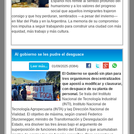
Español nos remite al sentido profundo del
humanismo y a los valores del progreso
social que aquellos inmigrantes trajeron
consigo y que hoy perduran, sembrados —a pesar del invierno—
en Mar del Plata y en la Argentina. La memoria de su compromiso
nos impulsa a seguir trabajando para construir una ciudad con más
equidad, más trabajo y más cultura.
Al gobierno se les pudre el desguace
Leer más...
01/09/2025 (8384)
El Gobierno se quedó sin plan para
tres organismos descentralizados
que apostó a modificar y clausurar,
con desguace de su planta de
personal.
Se trata del Instituto
Nacional de Tecnología Industrial
(INTI), Instituto Nacional de
Tecnología Agropecuaria (INTA) y laq Dirección Nacional de
Vialidad. El objetivo de máxima, según craneó Federico
Sturzenegger, ministro de Transformación y Desregulación del
Estado, era disolver las tres áreas bajo el argumento de
superposición de funciones dentro del Estado y que acumulaban