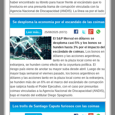
haber encontrado su libreto para hacer frente al escándalo que lo
involucra en una presunta trama de corrupción vinculada con la
Agencia Nacional de Discapacidad (ANDIS). La línea va por el lado
de hablar de una "operación" y evitar dar respuesta sobre las
coimas denunciadas.
Se desploma la economia por el escandalo de las coimas
Leer más...
25/08/2025 (8372)
El S&P Merval en dólares se
desploma casi 5% y los bonos se
hunden hasta 3% por el impacto del
escándalo de coimas.
Los bonos en
dólares y las acciones argentinas,
tanto en la plaza local como en la
extranjera, se hunden como efecto de la coyuntura política. El
riesgo país viene de anotar su mayor suba desde abril. Luego de su
mayor baja semanal el viernes pasado, los bonos argentinos en
dólares y las acciones tanto en la plaza local como en la extranjera,
se hunden más de un 6% en el marco del escándalo de corrupción
que salpica hasta el Poder Ejecutivo, con el caso por presuntas
coimas vinculadas a la Agencia Nacional de Discapacidad (ANDIS),
bajo el mando del extitular Diego Spagnuolo.
Los trolls de Santiago Caputo furiosos con las coimas