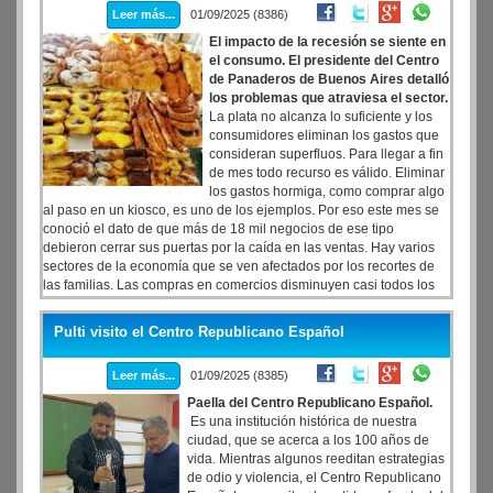
Leer más...
01/09/2025 (8386)
con el 19,72%
El impacto de la recesión se siente en
el consumo. El presidente del Centro
de Panaderos de Buenos Aires detalló
los problemas que atraviesa el sector.
La plata no alcanza lo suficiente y los
consumidores eliminan los gastos que
consideran superfluos. Para llegar a fin
de mes todo recurso es válido. Eliminar
los gastos hormiga, como comprar algo
al paso en un kiosco, es uno de los ejemplos. Por eso este mes se
conoció el dato de que más de 18 mil negocios de ese tipo
debieron cerrar sus puertas por la caída en las ventas. Hay varios
sectores de la economía que se ven afectados por los recortes de
las familias. Las compras en comercios disminuyen casi todos los
meses, de acuerdo a los números que difunde el INDEC.
Pulti visito el Centro Republicano Español
Leer más...
01/09/2025 (8385)
Paella del Centro Republicano Español.
Es una institución histórica de nuestra
ciudad, que se acerca a los 100 años de
vida. Mientras algunos reeditan estrategias
de odio y violencia, el Centro Republicano