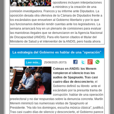
opositores incluyen interpelaciones
a ministros y la creación de una
comisión investigadora. Francos y su informe ante Diputados. La
oposición desata otra ofensiva de la Cámara de Diputados frente a
los escándalos que envuelven al Gobierno libertario y por lo que
sus funcionarios deberán rendir cuentas ante los legisladores. La
semana arrancará hoy en un plenario de comisiones para evaluar
las maniobras ilegales que se denunciaron en la Agencia Nacional
de Discapacidad (ANDIS). Para ello fueron citados el titular del
Ministerio de Salud y el interventor de la ANDIS, pero hasta ahora
ninguno confirmó la presencia. En tanto, el miércoles, el jefe de
Gabinete Guillermo Francos se presentará en el recinto de la
La estrategia del Gobierno es hablar de una "operación"
Cámara baja para rendir su informe de gestión del Gobierno que
estará marcada por estas graves irregularidades en la gestión.
Leer más...
25/08/2025 (8373)
Coimas en ANDIS: los Menem
rompieron el silencio tras los
audios de Spagnuolo. Tras casi
cuatro días de desconcierto
, el
Gobierno definió su libreto ante el
escándalo por la presunta trama de
corrupción: hablar de una operación
preelectoral y no dar respuestas sobre la denuncia concreta. Martín
Menem minimizó las numerosas visitas de Spagnuolo al
Presidente. "Ha ido los domingos, escucha música clásica", justificó.
Tras casi cuatro días de silencio y desconcierto, el Gobierno parece