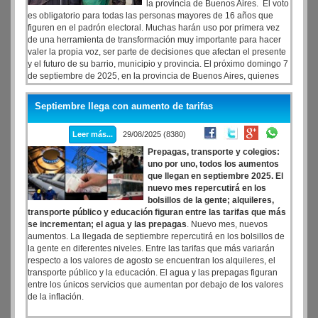
la provincia de Buenos Aires. El voto
es obligatorio para todas las personas mayores de 16 años que
figuren en el padrón electoral. Muchas harán uso por primera vez
de una herramienta de transformación muy importante para hacer
valer la propia voz, ser parte de decisiones que afectan el presente
y el futuro de su barrio, municipio y provincia. El próximo domingo 7
de septiembre de 2025, en la provincia de Buenos Aires, quienes
estén en condiciones de votar van a poder elegir: legisladores
provinciales (diputados o senadores, dependiendo del municipio en
Septiembre llega con aumento de tarifas
el se resida) y concejales y consejeros escolares de cada
municipio.
Leer más...
29/08/2025 (8380)
Prepagas, transporte y colegios:
uno por uno, todos los aumentos
que llegan en septiembre 2025. El
nuevo mes repercutirá en los
bolsillos de la gente; alquileres,
transporte público y educación figuran entre las tarifas que más
se incrementan; el agua y las prepagas
. Nuevo mes, nuevos
aumentos. La llegada de septiembre repercutirá en los bolsillos de
la gente en diferentes niveles. Entre las tarifas que más variarán
respecto a los valores de agosto se encuentran los alquileres, el
transporte público y la educación. El agua y las prepagas figuran
entre los únicos servicios que aumentan por debajo de los valores
de la inflación.