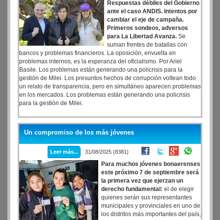
Respuestas débiles del Gobierno
ante el caso ANDIS. Intentos por
cambiar el eje de campaña.
Primeros sondeos, adversos
para La Libertad Avanza.
Se
suman frentes de batallas con
bancos y problemas financieros. La oposición, envuelta en
problemas internos, es la esperanza del oficialismo. Por Ariel
Basile. Los problemas están generando una policrisis para la
gestión de Milei. Los presuntos hechos de corrupción voltean todo
un relato de transparencia, pero en simultáneo aparecen problemas
en los mercados. Los problemas están generando una policrisis
para la gestión de Milei.
Un compromiso de los más jóvenes
Leer más...
31/08/2025 (8381)
Para muchos jóvenes bonaerenses
este próximo 7 de septiembre será
la primera vez que ejerzan un
derecho fundamental:
el de elegir
quienes serán sus representantes
municipales y provinciales en uno de
los distritos más importantes del país,