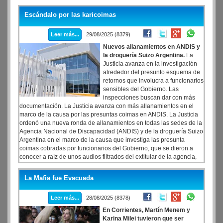
Escándalo por las karicoimas
Leer más...
29/08/2025 (8379)
Nuevos allanamientos en ANDIS y
la droguería Suizo Argentina.
La
Justicia avanza en la investigación
alrededor del presunto esquema de
retornos que involucra a funcionarios
sensibles del Gobierno. Las
inspecciones buscan dar con más
documentación. La Justicia avanza con más allanamientos en el
marco de la causa por las presuntas coimas en ANDIS. La Justicia
ordenó una nueva ronda de allanamientos en todas las sedes de la
Agencia Nacional de Discapacidad (ANDIS) y de la droguería Suizo
Argentina en el marco de la causa que investiga las presunta
coimas cobradas por funcionarios del Gobierno, que se dieron a
conocer a raíz de unos audios filtrados del extitular de la agencia,
Diego Spagnuolo. Por otro lado, el juez Sebastián Casanello y el
fiscal Franco Picardi dispusieron el levantamiento del secreto fiscal
La Mafia fue Evacuada
y bancario de Spagnuolo y de los directivos de empresa
farmacéutica.
Leer más...
28/08/2025 (8378)
En Corrientes, Martín Menem y
Karina Milei tuvieron que ser