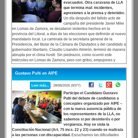
evacuados. Otra caravana de LLA
que termina mal: incidentes,
agresiones a la prensa y detenido
s.
Un día después del fallido acto de
campaña del presidente Javier Milei
en Lomas de Zamora, se desataron violentos hechos en la
provincia del Litoral, a días de las elecciones que definirán al nuevo
mandatario local. La caminata de la secretaria general de la
Presidencia, del titular de la Cámara de Diputados y del candidato a
gobernador libertario, Claudio Lisandro Almirón, terminó de manera
abrupta por el clima hostil. Sin piedrazos, como ocurrió este
miércoles en Lomas de Zamora, pero con gritos, empujones y
agresiones a la prensa, este jueves una caravana de La Libertad
Avanza provincia de Corrientes volvió a terminar de la peor manera,
Gustavo Pulti en AIPE
con gritos, empujones, agresiones a la prensa y detenidos.
Leer más...
28/08/2025 (8377)
Participo el Candidato Gustavo
Pulti del debate de candidatos a
concejales organizado por AIPE –
con la nueva ausencia pública de
los representantes de la LLA, no
sabemos si por desinterés o por
vergüenza. Hoy se viola la
Constitución Nacional (Art. 75 incs. 22 y 23) cuando se maltrata
a las personas con discapacidad.
Escuchamos las dificultades