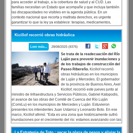
para acceder al trabajo, a la cobertura de salud y al CUD. Las
familias necesitan un Estado que acompañe y que incluya también
las discapacidades no visibles en la agenda pública. En un
contexto nacional que recorta y maltrata derechos, es urgente
garantizar lo que la ley ya establece: terapias, medicamentos,
prestaciones y apoyos cotidianos para las personas con
discapacidad. Es responsabilidad de los gobiernos promover la
Kicillof recorrió obras hidráulica
eliminación de las barreras que impiden el desarrollo pleno de las
personas con discapacidad. La discapacidad no puede ser un tema
Leer más...
28/08/2025 (8376)
lateral: debe estar en el centro de una ciudad justa e inclusiva.
Se trata de la readecuación del Río
Luján para prevenir inundaciones y
de los trabajos de construcción del
Paseo Ribereño.
Kicillof recorrió
obras hidráulicas en los municipios
de Luján y Mercedes. El gobernador
de la provincia de Buenos Aires, Axel
Kicillof, recorrió este jueves junto al
ministro de Infraestructura y Servicios Públicos, Gabriel Katopodis,
el avance de las obras del Comité de Cuenca del Río Luján
(ComiLu) en los municipios de Mercedes y Luján. Estuvieron
presentes los intendentes Juan Ustarroz y Leonardo Boto. En ese
marco, Kicillof afirmó: “Esta es una zona que históricamente sufrió
inundaciones por el crecimiento del río: estamos avanzando con las
obras que les van a cambiar la vida a miles de bonaerenses que
viven en la región”.
La Estrategia de Toto : secar la plaza de pesos y aliviar la