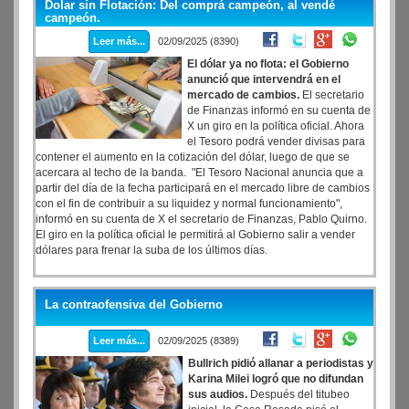
Dolar sin Flotación: Del comprá campeón, al vendé
campeón.
Leer más...
02/09/2025 (8390)
El dólar ya no flota: el Gobierno
anunció que intervendrá en el
mercado de cambios.
El secretario
de Finanzas informó en su cuenta de
X un giro en la política oficial. Ahora
el Tesoro podrá vender divisas para
contener el aumento en la cotización del dólar, luego de que se
acercara al techo de la banda. "El Tesoro Nacional anuncia que a
partir del día de la fecha participará en el mercado libre de cambios
con el fin de contribuir a su liquidez y normal funcionamiento",
informó en su cuenta de X el secretario de Finanzas, Pablo Quirno.
El giro en la política oficial le permitirá al Gobierno salir a vender
dólares para frenar la suba de los últimos días.
La contraofensiva del Gobierno
Leer más...
02/09/2025 (8389)
Bullrich pidió allanar a periodistas y
Karina Milei logró que no difundan
sus audios.
Después del titubeo