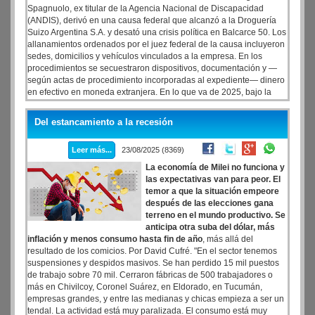
Spagnuolo, ex titular de la Agencia Nacional de Discapacidad
(ANDIS), derivó en una causa federal que alcanzó a la Droguería
Suizo Argentina S.A. y desató una crisis política en Balcarce 50. Los
allanamientos ordenados por el juez federal de la causa incluyeron
sedes, domicilios y vehículos vinculados a la empresa. En los
procedimientos se secuestraron dispositivos, documentación y —
según actas de procedimiento incorporadas al expediente— dinero
en efectivo en moneda extranjera. En lo que va de 2025, bajo la
órbita del Ministerio de Seguridad conducido por Patricia Bullrich, la
Policía Federal Argentina (PFA) adjudicó compras millonarias de
Del estancamiento a la recesión
medicamentos e insumos a la Droguería Suizo Argentina S.A.,
empresa en el centro de la causa federal por sobornos y presuntos
Leer más...
23/08/2025 (8369)
retornos. En total, el Ministerio de Seguridad (PFA) realizó compras
por $8.339.956.856,70, equivalenes a US$ 6.415.351,42, tomadas
La economía de Milei no funciona y
al tipo de cambio de $1300 por dólar.
las expectativas van para peor. El
temor a que la situación empeore
después de las elecciones gana
terreno en el mundo productivo. Se
anticipa otra suba del dólar, más
inflación y menos consumo hasta fin de año
, más allá del
resultado de los comicios. Por David Cufré. "En el sector tenemos
suspensiones y despidos masivos. Se han perdido 15 mil puestos
de trabajo sobre 70 mil. Cerraron fábricas de 500 trabajadores o
más en Chivilcoy, Coronel Suárez, en Eldorado, en Tucumán,
empresas grandes, y entre las medianas y chicas empieza a ser un
tendal. La actividad está muy paralizada. El consumo está muy