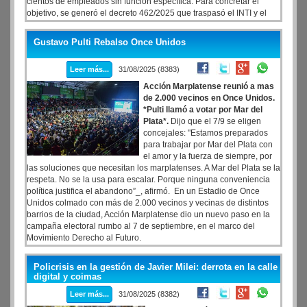
cientos de empleados sin función específica. Para concretar el
objetivo, se generó el decreto 462/2025 que traspasó el INTI y el
INTA a la órbita del ministerio de Economía.
Gustavo Pulti Rebalso Once Unidos
Leer más...
31/08/2025 (8383)
Acción Marplatense reunió a mas
de 2.000 vecinos en Once Unidos.
*Pulti llamó a votar por Mar del
Plata*.
Dijo que el 7/9 se eligen
concejales: "Estamos preparados
para trabajar por Mar del Plata con
el amor y la fuerza de siempre, por
las soluciones que necesitan los marplatenses. A Mar del Plata se la
respeta. No se la usa para escalar. Porque ninguna conveniencia
política justifica el abandono”_, afirmó. En un Estadio de Once
Unidos colmado con más de 2.000 vecinos y vecinas de distintos
barrios de la ciudad, Acción Marplatense dio un nuevo paso en la
campaña electoral rumbo al 7 de septiembre, en el marco del
Movimiento Derecho al Futuro.
Policrisis en la gestión de Javier Milei: derrota en la calle
digital y coimas
Leer más...
31/08/2025 (8382)