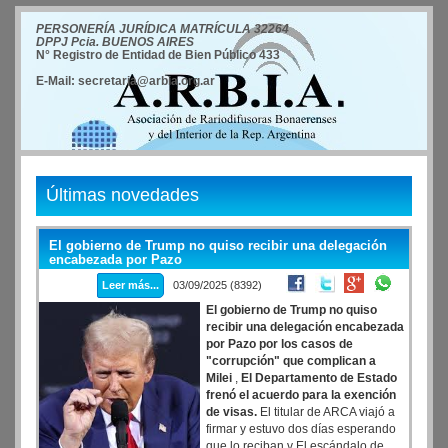
PERSONERÍA JURÍDICA MATRÍCULA 32264
DPPJ Pcia. BUENOS AIRES
N° Registro de Entidad de Bien Público 433
E-Mail: secretaria@arbia.org.ar
Últimas novedades
El gobierno de Trump no quiso recibir una delegación
encabezada por Pazo
Leer más...
03/09/2025 (8392)
El gobierno de Trump no quiso
recibir una delegación encabezada
por Pazo por los casos de
"corrupción" que complican a
Milei
,
El Departamento de Estado
frenó el acuerdo para la exención
de visas.
El titular de ARCA viajó a
firmar y estuvo dos días esperando
que lo reciban.v El escándalo de