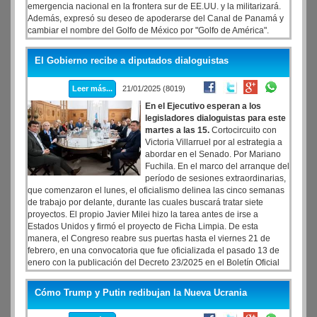
emergencia nacional en la frontera sur de EE.UU. y la militarizará.
Además, expresó su deseo de apoderarse del Canal de Panamá y
cambiar el nombre del Golfo de México por "Golfo de América".
El Gobierno recibe a diputados dialoguistas
Leer más...
21/01/2025 (8019)
En el Ejecutivo esperan a los
legisladores dialoguistas para este
martes a las 15.
Cortocircuito con
Victoria Villarruel por al estrategia a
abordar en el Senado. Por Mariano
Fuchila. En el marco del arranque del
período de sesiones extraordinarias,
que comenzaron el lunes, el oficialismo delinea las cinco semanas
de trabajo por delante, durante las cuales buscará tratar siete
proyectos. El propio Javier Milei hizo la tarea antes de irse a
Estados Unidos y firmó el proyecto de Ficha Limpia. De esta
manera, el Congreso reabre sus puertas hasta el viernes 21 de
febrero, en una convocatoria que fue oficializada el pasado 13 de
enero con la publicación del Decreto 23/2025 en el Boletín Oficial
firmado por el Presidente y su jefe de Gabinete, Guillermo Francos,
que ingresó al Congreso a través del Senado de la Nación.
Cómo Trump y Putin redibujan la Nueva Ucrania