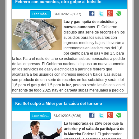
Febrero con aumentos, otro golpe al bolsillo
Leer más...
31/01/2025 (8037)
Luz y gas: quita de subsidios y
nuevos aumentos
. El Gobierno
dispuso una serie de recortes en los
subsidios para los usuarios con
ingresos medios y bajos. Llevarán a
incrementos en las facturas del 1,6
por ciento para el gas y del 1,5 para
la luz. Para el resto del año se estudian subas mensuales a pedido
de las empresas. El Gobierno nacional dispuso un nuevo aumento
en los servicios de gas y electricidad a partir de febrero que
alcanzará a los usuarios con ingresos medios y bajos. Las subas
son producto de una serie de recortes en los subsidios y serán del
1,6 para el gas y del 1,5 para la luz, pero no serán las únicas: en el
horizonte de todo 2025 hay en carpeta subas mensuales a pedido
de las empresas. Los incrementos en los servicios básicos, una
constante en el gobierno de Javier Milei, fueron dispuestos a través
Kicillof culpó a Milei por la caída del turismo
de una larga serie de resoluciones de la Secretaría de Energía, que
está en la órbita del ministro de Economía, Luis Caputo.
Leer más...
31/01/2025 (8036)
La temporada es 25% peor que la
anterior y el sábado participará de
la Marcha Federal.
El gobernador