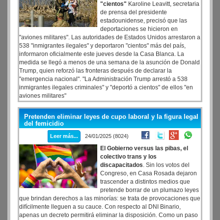
"cientos"
Karoline Leavitt, secretaria
de prensa del presidente
estadounidense, precisó que las
deportaciones se hicieron en
"aviones militares". Las autoridades de Estados Unidos arrestaron a
538 "inmigrantes ilegales" y deportaron "cientos" más del país,
informaron oficialmente este jueves desde la Casa Blanca. La
medida se llegó a menos de una semana de la asunción de Donald
Trump, quien reforzó las fronteras después de declarar la
"emergencia nacional". "La Administración Trump arrestó a 538
inmigrantes ilegales criminales" y "deportó a cientos" de ellos "en
aviones militares"
Pretenden eliminar leyes de cupo laboral y la figura legal
del femicidio
Leer más...
24/01/2025 (8024)
El Gobierno versus las pibas, el
colectivo trans y los
discapacitados
. Sin los votos del
Congreso, en Casa Rosada dejaron
trascender a distintos medios que
pretende borrar de un plumazo leyes
que brindan derechos a las minorías: se trata de provocaciones que
difícilmente lleguen a su cauce. Con respecto al DNI Binario,
apenas un decreto permitirá eliminar la disposición. Como un paso