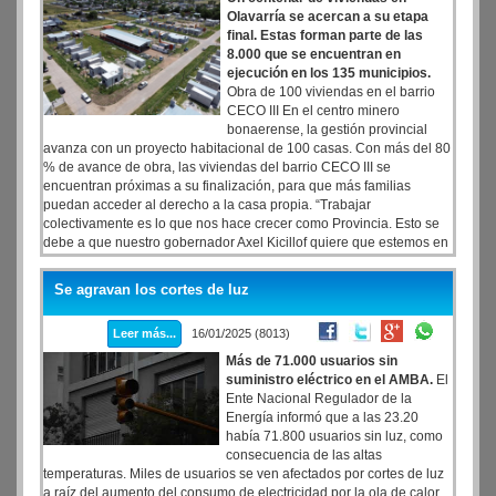
Olavarría se acercan a su etapa
final. Estas forman parte de las
8.000 que se encuentran en
ejecución en los 135 municipios.
Obra de 100 viviendas en el barrio
CECO III En el centro minero
bonaerense, la gestión provincial
avanza con un proyecto habitacional de 100 casas. Con más del 80
% de avance de obra, las viviendas del barrio CECO III se
encuentran próximas a su finalización, para que más familias
puedan acceder al derecho a la casa propia. “Trabajar
colectivamente es lo que nos hace crecer como Provincia. Esto se
debe a que nuestro gobernador Axel Kicillof quiere que estemos en
constante articulación con los municipios y con las distintas
entidades que buscan mejorar la calidad de vida de las personas”,
Se agravan los cortes de luz
aseguró la ministra Batakis.
Leer más...
16/01/2025 (8013)
Más de 71.000 usuarios sin
suministro eléctrico en el AMBA.
El
Ente Nacional Regulador de la
Energía informó que a las 23.20
había 71.800 usuarios sin luz, como
consecuencia de las altas
temperaturas. Miles de usuarios se ven afectados por cortes de luz
a raíz del aumento del consumo de electricidad por la ola de calor