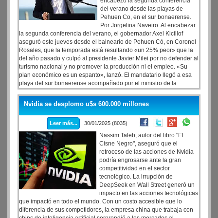
encabezó la segunda conferencia
del verano desde las playas de
Pehuen Co, en el sur bonaerense.
Por Jorgelina Naveiro. Al encabezar
la segunda conferencia del verano, el gobernador Axel Kicillof
aseguró este jueves desde el balneario de Pehuen Có, en Coronel
Rosales, que la temporada está resultando «un 25% peor» que la
del año pasado y culpó al presidente Javier Milei por no defender al
turismo nacional y no promover la producción ni el empleo. «Su
plan económico es un espanto», lanzó. El mandatario llegó a esa
playa del sur bonaerense acompañado por el ministro de la
Producción, Augusto Costa; su par de Salud, Nicolás Kreplak, y el
intendente anfitrión, Rodrigo Aristimuño, tras reunirse en Tres
Nvidia se desplomo u$s 600.000 millones
Arroyos con representantes de diferentes sectores productivos de la
región.
Leer más...
30/01/2025 (8035)
Nassim Taleb, autor del libro "El
Cisne Negro", aseguró que el
retroceso de las acciones de Nvidia
podría engrosarse ante la gran
competitividad en el sector
tecnológico. La irrupción de
DeepSeek en Wall Street generó un
impacto en las acciones tecnológicas
que impactó en todo el mundo. Con un costo accesible que lo
diferencia de sus competidores, la empresa china que trabaja con