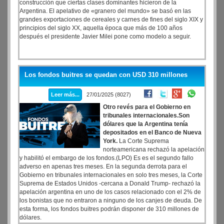
construcción que ciertas clases dominantes hicieron de la
Argentina. El apelativo de «granero del mundo» se basó en las
grandes exportaciones de cereales y carnes de fines del siglo XIX y
principios del siglo XX, aquella época que más de 100 años
después el presidente Javier Milei pone como modelo a seguir.
Los fondos buitres se quedan con USD 310 millones
Leer más...
27/01/2025 (8027)
Otro revés para el Gobierno en
tribunales internacionales.Son
dólares que la Argentina tenía
depositados en el Banco de Nueva
York.
La Corte Suprema
norteamericana rechazó la apelación
y habilitó el embargo de los fondos.(LPO) Es es el segundo fallo
adverso en apenas tres meses. En la segunda derrota para el
Gobierno en tribunales internacionales en solo tres meses, la Corte
Suprema de Estados Unidos -cercana a Donald Trump- rechazó la
apelación argentina en uno de los casos relacionado con el 2% de
los bonistas que no entraron a ninguno de los canjes de deuda. De
esta forma, los fondos buitres podrán disponer de 310 millones de
dólares.