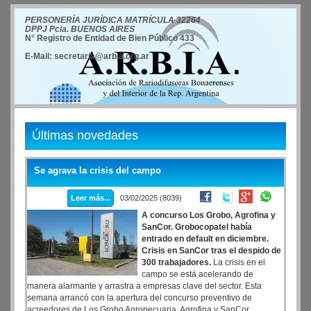
PERSONERÍA JURÍDICA MATRÍCULA 32264
DPPJ Pcia. BUENOS AIRES
N° Registro de Entidad de Bien Público 433
E-Mail: secretaria@arbia.org.ar
Últimas novedades
Se agrava la crisis del campo
Leer más...
03/02/2025 (8039)
A concurso Los Grobo, Agrofina y
SanCor. Grobocopatel había
entrado en default en diciembre.
Crisis en SanCor tras el despido de
300 trabajadores.
La crisis en el
campo se está acelerando de
manera alarmante y arrastra a empresas clave del sector. Esta
semana arrancó con la apertura del concurso preventivo de
acreedores de Los Grobo Agropecuaria, Agrofina y SanCor.