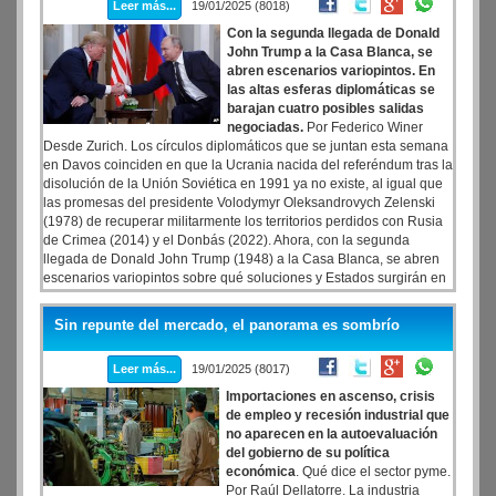
Leer más...
19/01/2025 (8018)
Con la segunda llegada de Donald
John Trump a la Casa Blanca, se
abren escenarios variopintos. En
las altas esferas diplomáticas se
barajan cuatro posibles salidas
negociadas.
Por Federico Winer
Desde Zurich. Los círculos diplomáticos que se juntan esta semana
en Davos coinciden en que la Ucrania nacida del referéndum tras la
disolución de la Unión Soviética en 1991 ya no existe, al igual que
las promesas del presidente Volodymyr Oleksandrovych Zelenski
(1978) de recuperar militarmente los territorios perdidos con Rusia
de Crimea (2014) y el Donbás (2022). Ahora, con la segunda
llegada de Donald John Trump (1948) a la Casa Blanca, se abren
escenarios variopintos sobre qué soluciones y Estados surgirán en
la región. Una cuestión clave para un eje euroasiático en plena
transformación geopolítica.
Sin repunte del mercado, el panorama es sombrío
Leer más...
19/01/2025 (8017)
Importaciones en ascenso, crisis
de empleo y recesión industrial que
no aparecen en la autoevaluación
del gobierno de su política
económica
. Qué dice el sector pyme.
Por Raúl Dellatorre. La industria