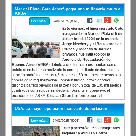
Mar del Plata: Coto deberá pagar una millonaria multa a
ARBA
Leer más...
24/01/2025 (8026)
Este viernes, el hipermercado Coto,
inaugurado en Mar del Plata el 5 de
diciembre del 2024 en la avenida
Jorge Newbery y el Boulevard Las
Prunas y rodeado de barrios
privados, fue multado por la
Agencia de Recaudación de
Buenos Aires (ARBA)
debido a que los terrenos tributan como
baldío al no haberse realizado la correspondiente declaración. La
sanción podrá ir entre los 4,5 millones a 50 millones de pesos a la
espera de la regularización. También fueron infraccionados
distintos barrios privados de la zona por un total de 135 mil metros
cuadrados construidos sin declarar. Durante el operativo, el
presidente de ARBA,
Cristian Girard , informó que “el
hipermercado figura como baldío, son dos partidas que figuran
como baldío
USA: La mayor operación masiva de deportación
Leer más...
24/01/2025 (8025)
Trump arrestó a "538 inmigrantes
ilegales" y expulsó a otros