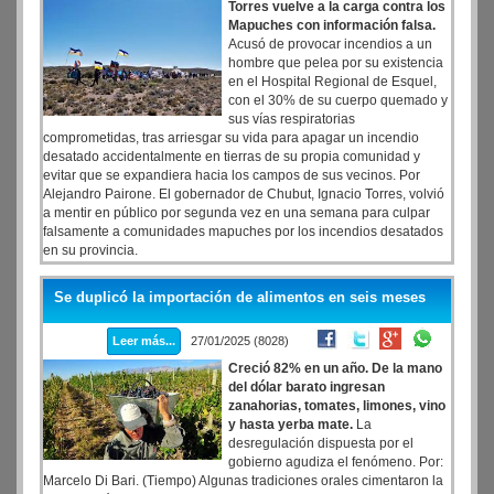
Torres vuelve a la carga contra los
Mapuches con información falsa.
Acusó de provocar incendios a un
hombre que pelea por su existencia
en el Hospital Regional de Esquel,
con el 30% de su cuerpo quemado y
sus vías respiratorias
comprometidas, tras arriesgar su vida para apagar un incendio
desatado accidentalmente en tierras de su propia comunidad y
evitar que se expandiera hacia los campos de sus vecinos. Por
Alejandro Pairone. El gobernador de Chubut, Ignacio Torres, volvió
a mentir en público por segunda vez en una semana para culpar
falsamente a comunidades mapuches por los incendios desatados
en su provincia.
Se duplicó la importación de alimentos en seis meses
Leer más...
27/01/2025 (8028)
Creció 82% en un año. De la mano
del dólar barato ingresan
zanahorias, tomates, limones, vino
y hasta yerba mate.
La
desregulación dispuesta por el
gobierno agudiza el fenómeno. Por:
Marcelo Di Bari. (Tiempo) Algunas tradiciones orales cimentaron la