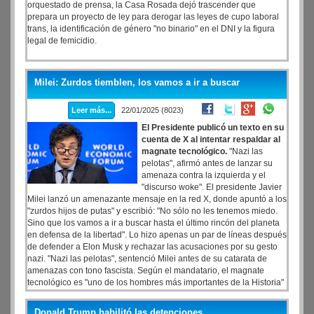
orquestado de prensa, la Casa Rosada dejó trascender que
prepara un proyecto de ley para derogar las leyes de cupo laboral
trans, la identificación de género "no binario" en el DNI y la figura
legal de femicidio.
Milei: Zurdos tiemblen, los vamos a ir a buscar
Leer más...
22/01/2025 (8023)
El Presidente publicó un texto en su
cuenta de X al intentar respaldar al
magnate tecnológico.
"Nazi las
pelotas", afirmó antes de lanzar su
amenaza contra la izquierda y el
"discurso woke". El presidente Javier
Milei lanzó un amenazante mensaje en la red X, donde apuntó a los
"zurdos hijos de putas" y escribió: "No sólo no les tenemos miedo.
Sino que los vamos a ir a buscar hasta el último rincón del planeta
en defensa de la libertad". Lo hizo apenas un par de líneas después
de defender a Elon Musk y rechazar las acusaciones por su gesto
nazi. "Nazi las pelotas", sentenció Milei antes de su catarata de
amenazas con tono fascista. Según el mandatario, el magnate
tecnológico es "uno de los hombres más importantes de la Historia"
y "está empujando el progreso humano a ritmos vertiginosos".
Donald Trump habilitó las detenciones