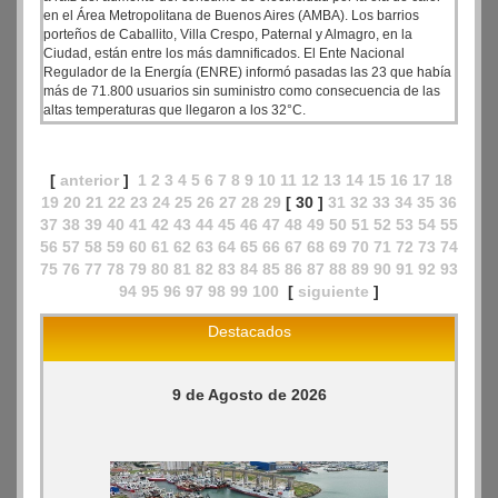
en el Área Metropolitana de Buenos Aires (AMBA). Los barrios
porteños de Caballito, Villa Crespo, Paternal y Almagro, en la
Ciudad, están entre los más damnificados. El Ente Nacional
Regulador de la Energía (ENRE) informó pasadas las 23 que había
más de 71.800 usuarios sin suministro como consecuencia de las
altas temperaturas que llegaron a los 32°C.
[
anterior
]
1
2
3
4
5
6
7
8
9
10
11
12
13
14
15
16
17
18
19
20
21
22
23
24
25
26
27
28
29
[ 30 ]
31
32
33
34
35
36
37
38
39
40
41
42
43
44
45
46
47
48
49
50
51
52
53
54
55
56
57
58
59
60
61
62
63
64
65
66
67
68
69
70
71
72
73
74
75
76
77
78
79
80
81
82
83
84
85
86
87
88
89
90
91
92
93
94
95
96
97
98
99
100
[
siguiente
]
Destacados
9 de Agosto de 2026