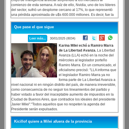
chips de inteligencia artificial sorprendió a los mercados al
comienzo de esta semana. A raíz de ello, Nvidia, uno de los líderes
del sector, sufrió un desplome cercano al 17%, lo que representó
una pérdida aproximada de u$s 600.000 millones. Es decir, fue la
mayor caída en una capitalización bursátil de la historia.
Que pase el que sigue
Leer más...
30/01/2025 (8034)
Karina Milei echó a Ramiro Marra
de La Libertad Avanza.
La Libertad
Avanza (LLA) echó en la noche del
miércoles al legislador porteño
Ramiro Marra. En un comunicado, el
oficialismo precisó: "LLA informa que
el legislador Ramiro Marra ya no
forma parte de La Libertad Avanza a
nivel nacional ni en ningún distrito del país, de manera irreversible,
como consecuencia de no seguir los lineamientos del partido y
haber votado a favor del inaceptable aumento de impuestos en la
Ciudad de Buenos Aires, que contradice los ideales del presidente
Javier Milei"."Todos aquellos que no respeten la agenda del
Presidente serán expulsados.
Kicillof quiere a Milei afuera de la provincia