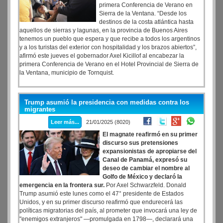
primera Conferencia de Verano en
Sierra de la Ventana. “Desde los
destinos de la costa atlántica hasta
aquellos de sierras y lagunas, en la provincia de Buenos Aires
tenemos un pueblo que espera y que recibe a todos los argentinos
y a los turistas del exterior con hospitalidad y los brazos abiertos”,
afirmó este jueves el gobernador Axel Kicillof al encabezar la
primera Conferencia de Verano en el Hotel Provincial de Sierra de
la Ventana, municipio de Tornquist.
Trump asumió la presidencia con medidas contra los
migrantes
Leer más...
21/01/2025 (8020)
El magnate reafirmó en su primer
discurso sus pretensiones
expansionistas de apropiarse del
Canal de Panamá, expresó su
deseo de cambiar el nombre al
Golfo de México y declaró la
emergencia en la frontera sur.
Por Axel Schwarzfeld. Donald
Trump asumió este lunes como el 47° presidente de Estados
Unidos, y en su primer discurso reafirmó que endurecerá las
políticas migratorias del país, al prometer que invocará una ley de
"enemigos extranjeros" —promulgada en 1798—, declarará una