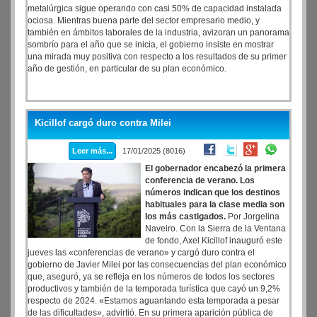
metalúrgica sigue operando con casi 50% de capacidad instalada
ociosa. Mientras buena parte del sector empresario medio, y
también en ámbitos laborales de la industria, avizoran un panorama
sombrío para el año que se inicia, el gobierno insiste en mostrar
una mirada muy positiva con respecto a los resultados de su primer
año de gestión, en particular de su plan económico.
Kicillof cargó duro contra Milei
Leer más...
17/01/2025 (8016)
El gobernador encabezó la primera
conferencia de verano. Los
números indican que los destinos
habituales para la clase media son
los más castigados.
Por Jorgelina
Naveiro. Con la Sierra de la Ventana
de fondo, Axel Kicillof inauguró este
jueves las «conferencias de verano» y cargó duro contra el
gobierno de Javier Milei por las consecuencias del plan económico
que, aseguró, ya se refleja en los números de todos los sectores
productivos y también de la temporada turística que cayó un 9,2%
respecto de 2024. «Estamos aguantando esta temporada a pesar
de las dificultades», advirtió. En su primera aparición pública de