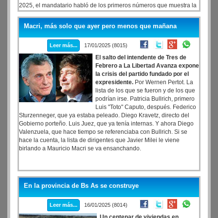
2025, el mandatario habló de los primeros números que muestra la
temporada de verano con menos turistas y menos consumo que en
2024.
Macri, más solo que ayer pero menos que mañana
Leer más...
17/01/2025 (8015)
El salto del intendente de Tres de
Febrero a La Libertad Avanza expone
la crisis del partido fundado por el
expresidente.
Por Wernen Pertot. La
lista de los que se fueron y de los que
podrían irse. Patricia Bullrich, primero
Luis "Toto" Caputo, después. Federico
Sturzenneger, que ya estaba peleado. Diego Kravetz, directo del
Gobierno porteño. Luis Juez, que ya tenía internas. Y ahora Diego
Valenzuela, que hace tiempo se referenciaba con Bullrich. Si se
hace la cuenta, la lista de dirigentes que Javier Milei le viene
birlando a Mauricio Macri se va ensanchando.
En la provincia de Bs As se construye
Leer más...
16/01/2025 (8014)
Un centenar de viviendas en