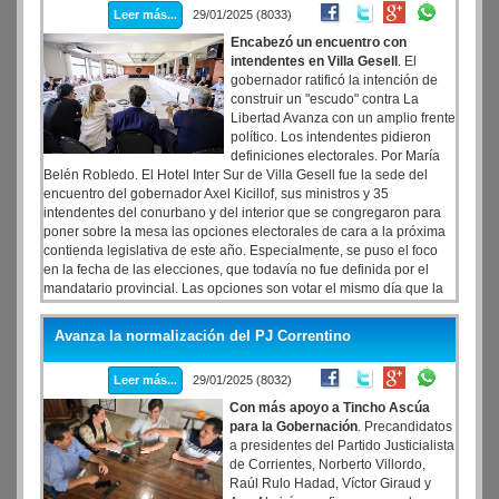
Leer más...
29/01/2025 (8033)
Encabezó un encuentro con
intendentes en Villa Gesell
. El
gobernador ratificó la intención de
construir un "escudo" contra La
Libertad Avanza con un amplio frente
político. Los intendentes pidieron
definiciones electorales. Por María
Belén Robledo. El Hotel Inter Sur de Villa Gesell fue la sede del
encuentro del gobernador Axel Kicillof, sus ministros y 35
intendentes del conurbano y del interior que se congregaron para
poner sobre la mesa las opciones electorales de cara a la próxima
contienda legislativa de este año. Especialmente, se puso el foco
en la fecha de las elecciones, que todavía no fue definida por el
mandatario provincial. Las opciones son votar el mismo día que la
contienda nacional o hacerlo en jornadas diferentes.
Avanza la normalización del PJ Correntino
Leer más...
29/01/2025 (8032)
Con más apoyo a Tincho Ascúa
para la Gobernación
. Precandidatos
a presidentes del Partido Justicialista
de Corrientes, Norberto Villordo,
Raúl Rulo Hadad, Víctor Giraud y