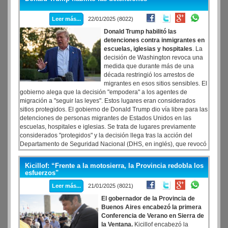
Leer más...
22/01/2025 (8022)
Donald Trump habilitó las
detenciones contra inmigrantes en
escuelas, iglesias y hospitales
. La
decisión de Washington revoca una
medida que durante más de una
década restringió los arrestos de
migrantes en esos sitios sensibles. El
gobierno alega que la decisión "empodera" a los agentes de
migración a "seguir las leyes". Estos lugares eran considerados
sitios protegidos. El gobierno de Donald Trump dio vía libre para las
detenciones de personas migrantes de Estados Unidos en las
escuelas, hospitales e iglesias. Se trata de lugares previamente
considerados "protegidos" y la decisión llega tras la acción del
Departamento de Seguridad Nacional (DHS, en inglés), que revocó
una directriz de la Administración de Joe Biden que instruía a las
autoridades migratorias a evitar "redadas" en estos lugares o cerca
Kicillof: “Frente a la motosierra, la Provincia redobla los
a ellos.
esfuerzos"
Leer más...
21/01/2025 (8021)
El gobernador de la Provincia de
Buenos Aires encabezó la primera
Conferencia de Verano en Sierra de
la Ventana.
Kicillof encabezó la