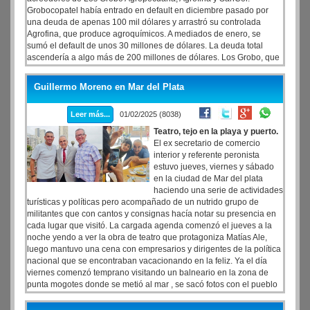
Grobocopatel había entrado en default en diciembre pasado por
una deuda de apenas 100 mil dólares y arrastró su controlada
Agrofina, que produce agroquímicos. A mediados de enero, se
sumó el default de unos 30 millones de dólares. La deuda total
ascendería a algo más de 200 millones de dólares. Los Grobo, que
es controlada por el grupo Victoria Capital Partners (VCP), informó
a la Comisión Nacional de Valores (CNV) que pidió la apertura del
Guillermo Moreno en Mar del Plata
concurso preventivo
Leer más...
01/02/2025 (8038)
Teatro, tejo en la playa y puerto.
El ex secretario de comercio
interior y referente peronista
estuvo jueves, viernes y sábado
en la ciudad de Mar del plata
haciendo una serie de actividades
turísticas y políticas pero acompañado de un nutrido grupo de
militantes que con cantos y consignas hacía notar su presencia en
cada lugar que visitó. La cargada agenda comenzó el jueves a la
noche yendo a ver la obra de teatro que protagoniza Matías Ale,
luego mantuvo una cena con empresarios y dirigentes de la política
nacional que se encontraban vacacionando en la feliz. Ya el día
viernes comenzó temprano visitando un balneario en la zona de
punta mogotes donde se metió al mar , se sacó fotos con el pueblo
que estaba presente y hasta jugó un partido de tejo que el canal
Crónica trasmitió en vivo.