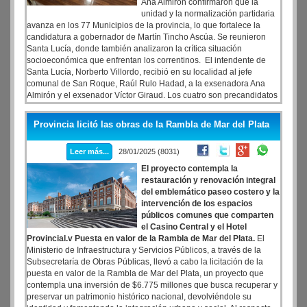
Ana Almirón confirmaron que la
unidad y la normalización partidaria
avanza en los 77 Municipios de la provincia, lo que fortalece la
candidatura a gobernador de Martín Tincho Ascúa. Se reunieron
Santa Lucía, donde también analizaron la crítica situación
socioeconómica que enfrentan los correntinos. El intendente de
Santa Lucía, Norberto Villordo, recibió en su localidad al jefe
comunal de San Roque, Raúl Rulo Hadad, a la exsenadora Ana
Almirón y el exsenador Víctor Giraud. Los cuatro son precandidatos
a conducir el PJ correntino mediante el armado de la línea
Peronismo Correntino para la Victoria, que lleva a Martín Tincho
Provincia licitó las obras de la Rambla de Mar del Plata
Ascúa como candidato a gobernador de la provincia.
Leer más...
28/01/2025 (8031)
El proyecto contempla la
restauración y renovación integral
del emblemático paseo costero y la
intervención de los espacios
públicos comunes que comparten
el Casino Central y el Hotel
Provincial.v Puesta en valor de la Rambla de Mar del Plata.
El
Ministerio de Infraestructura y Servicios Públicos, a través de la
Subsecretaría de Obras Públicas, llevó a cabo la licitación de la
puesta en valor de la Rambla de Mar del Plata, un proyecto que
contempla una inversión de $6.775 millones que busca recuperar y
preservar un patrimonio histórico nacional, devolviéndole su